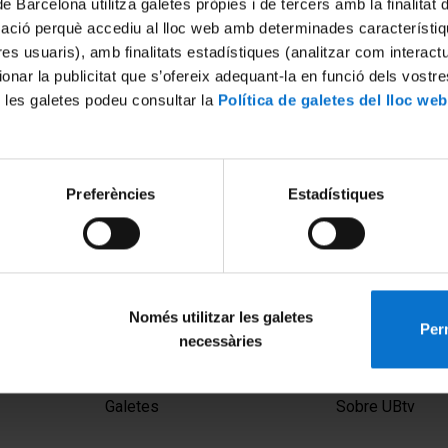
de Barcelona utilitza galetes pròpies i de tercers amb la finalitat
mació perquè accediu al lloc web amb determinades característiq
tres usuaris), amb finalitats estadístiques (analitzar com interac
ionar la publicitat que s’ofereix adequant-la en funció dels vostr
 les galetes podeu consultar la
Política de galetes del lloc web
Preferències
Estadístiques
 Finalització d'Estudis.
Saló de l'Ensenyament 2013.
recció d'Empreses
18 abril, 2013
 Promoció 2023-2024
Només utilitzar les galetes
Perm
necessàries
MENÚ PEU 1
PEU 2
Avís legal
Privadesa i ter
Galetes
Sobre UBtv