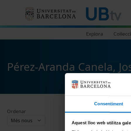
Navegació principal
Explora
Col·lecc
Pérez-Aranda Canela, Jo
Consentiment
Ordenar
Aquest lloc web utilitza gal