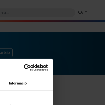
CA
arteix
Informació