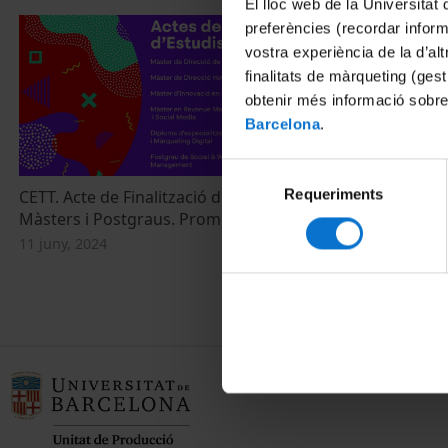
El lloc web de la Universitat 
preferències (recordar infor
vostra experiència de la d’al
finalitats de màrqueting (gest
obtenir més informació sobre
Barcelona
.
Selecció
Requeriments
de
CETT. Acte de Finalització d'Estudis.
CETT. Acte de
Màsters i Postgraus. Promoció 2023-2024
Màster de Di
consentiment
Turístiques.
11 juny, 2024
10 juny, 2024