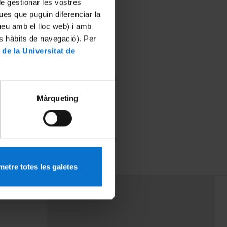
 de gestionar les vostres
ues que puguin diferenciar la
tueu amb el lloc web) i amb
es hàbits de navegació). Per
 de la Universitat de
Màrqueting
 CETT
etre totes les galetes
PEU 3
mes
Contacte