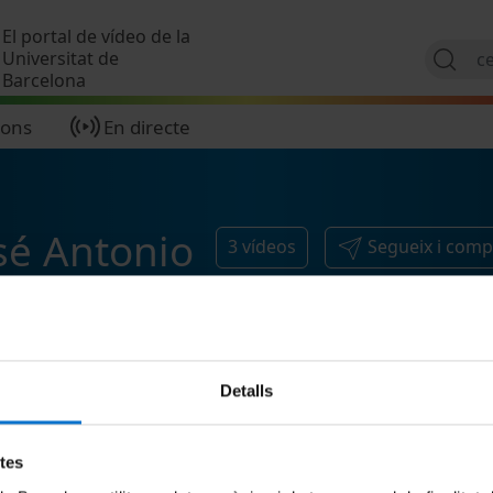
Vés al contingut
El portal de vídeo de la
Universitat de
Barcelona
ions
En directe
sé Antonio
3
vídeos
Segueix i comp
Detalls
etes