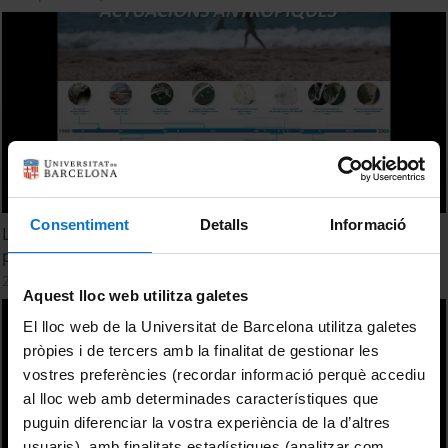
Consentiment
Detalls
Informació
La relació riu-platja: la sobreexplotació d'un aqüífer ens
pot deixar sense platges? Enric Sagristà Soler
24 Mayo, 2018
Aquest lloc web utilitza galetes
El lloc web de la Universitat de Barcelona utilitza galetes
pròpies i de tercers amb la finalitat de gestionar les
vostres preferències (recordar informació perquè accediu
al lloc web amb determinades característiques que
puguin diferenciar la vostra experiència de la d’altres
usuaris), amb finalitats estadístiques (analitzar com