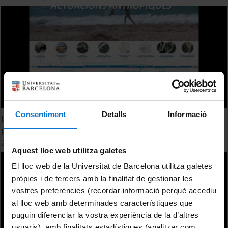
Consentiment
Detalls
Informació
La relació riu-platja: la sobreexplotació d'un aqüífer ens
pot deixar sense platges? Enric Sagristà Soler
24 maig, 2018
Aquest lloc web utilitza galetes
El lloc web de la Universitat de Barcelona utilitza galetes
pròpies i de tercers amb la finalitat de gestionar les
vostres preferències (recordar informació perquè accediu
al lloc web amb determinades característiques que
puguin diferenciar la vostra experiència de la d’altres
usuaris), amb finalitats estadístiques (analitzar com