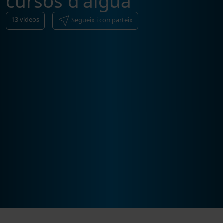
cursos d'aigua
13
vídeos
Segueix i comparteix