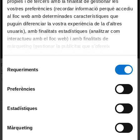
pròpies i de tercers amb la finalitat de gestionar les
vostres preferències (recordar informació perquè accediu
al lloc web amb determinades característiques que
puguin diferenciar la vostra experiència de la d’altres
usuaris), amb finalitats estadístiques (analitzar com
interactueu amb el lloc web) i amb finalitats de
màrqueting (gestionar la publicitat que s’ofereix
adequant-la en funció dels vostres hàbits de navegació).
Per obtenir més informació sobre les galetes podeu
Selecció
First Arab Euro Conference on Higher Education. Session
consultar la
Política de galetes del lloc web de la
Requeriments
de
3
Universitat de Barcelona
.
consentiment
10 Junio, 2013
Preferències
MENÚ PEU 1
Estadístiques
Aviso legal
Política de Cookies
Màrqueting
PEU 2
Privacidad y términos