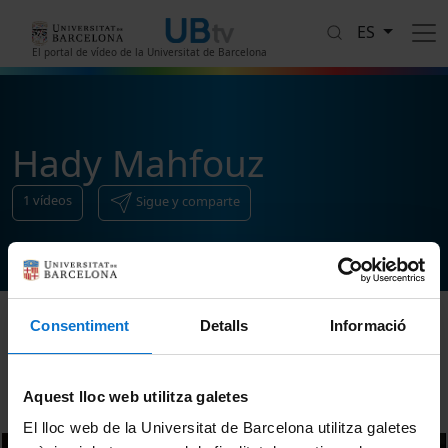
Pasar al contenido principal
ES
El portal de vídeo de la Universitat de Barcelona
Hady Mahfouz
1
vídeos
Sigue y comparte
Consentiment
Detalls
Informació
Ordenar
Aquest lloc web utilitza galetes
El lloc web de la Universitat de Barcelona utilitza galetes