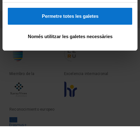
Sobre UBtv
Permetre totes les galetes
PEU 3
Contacto
Només utilitzar les galetes necessàries
Fundadora de la
Miembro de la
Miembro de la
Excelencia internacional
Reconocimiento europeo