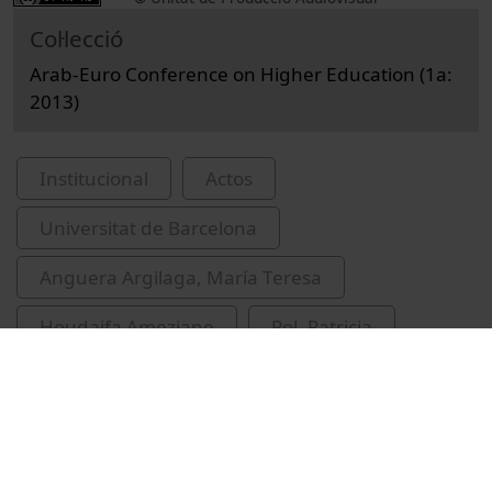
Col·lecció
Arab-Euro Conference on Higher Education (1a:
2013)
Institucional
Actos
Universitat de Barcelona
Anguera Argilaga, María Teresa
Houdaifa Ameziane
Pol, Patricia
Hady Mahfouz
Colucci, Elizabeth
Arab-Euro University Conference on Higher
Education (1a : Universitat de Barcelona -
2013)