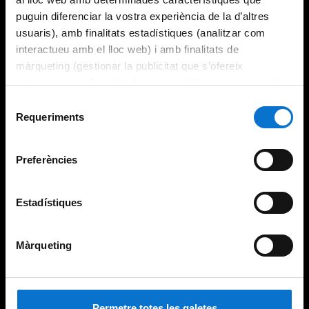
puguin diferenciar la vostra experiència de la d’altres
usuaris), amb finalitats estadístiques (analitzar com
interactueu amb el lloc web) i amb finalitats de
màrqueting (gestionar la publicitat que s’ofereix
adequant-la en funció dels vostres hàbits de navegació).
Per obtenir més informació sobre les galetes podeu
Selecció
consultar la
Política de galetes del lloc web de la
Requeriments
de
Universitat de Barcelona
.
consentiment
Preferències
Estadístiques
Màrqueting
Permetre totes les galetes