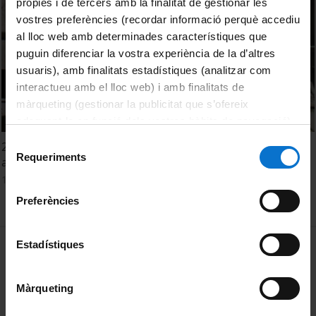
pròpies i de tercers amb la finalitat de gestionar les
vostres preferències (recordar informació perquè accediu
al lloc web amb determinades característiques que
puguin diferenciar la vostra experiència de la d’altres
usuaris), amb finalitats estadístiques (analitzar com
interactueu amb el lloc web) i amb finalitats de
màrqueting (gestionar la publicitat que s’ofereix
adequant-la en funció dels vostres hàbits de navegació).
Per obtenir més informació sobre les galetes podeu
Selecció
20è Aniversari del curs d'estiu de l'Escola de Dret de l'UPR
consultar la
Política de galetes del lloc web de la
Requeriments
de
a la Facultat de Dret de la UB
Universitat de Barcelona
.
consentiment
12 Julio, 2013
Preferències
MENÚ PEU 1
Estadístiques
Aviso legal
Política de Cookies
Màrqueting
PEU 2
Privacidad y términos