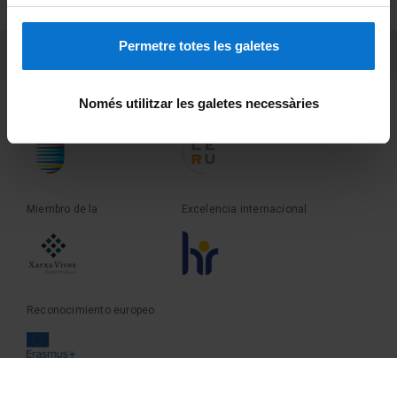
Sobre UBtv
Permetre totes les galetes
PEU 3
Contacto
Només utilitzar les galetes necessàries
Fundadora de la
Miembro de la
Miembro de la
Excelencia internacional
Reconocimiento europeo