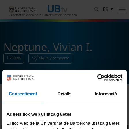
Pasar al contenido principal
ES
El portal de vídeo de la Universitat de Barcelona
Neptune, Vivian I.
1
vídeos
Sigue y comparte
Consentiment
Detalls
Informació
Ordenar
Aquest lloc web utilitza galetes
El lloc web de la Universitat de Barcelona utilitza galetes