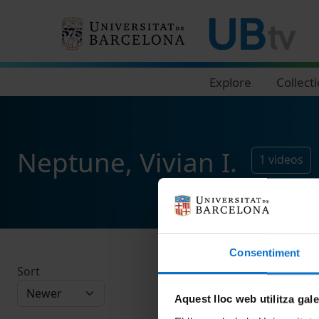
Navegació principal
Explore
Collect
Neptune, Vivian I.
1
videos
Consentiment
Sort
Aquest lloc web utilitza gal