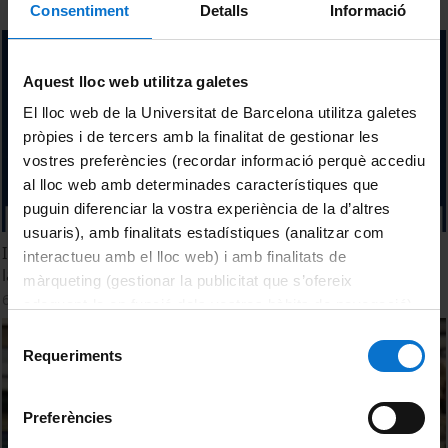
Consentiment
Detalls
Informació
Aquest lloc web utilitza galetes
El lloc web de la Universitat de Barcelona utilitza galetes
pròpies i de tercers amb la finalitat de gestionar les
vostres preferències (recordar informació perquè accediu
al lloc web amb determinades característiques que
puguin diferenciar la vostra experiència de la d’altres
usuaris), amb finalitats estadístiques (analitzar com
Inauguración del X Congreso Internacional de Filosofía de
interactueu amb el lloc web) i amb finalitats de
la Educación
màrqueting (gestionar la publicitat que s’ofereix
6 Septiembre, 2023
adequant-la en funció dels vostres hàbits de navegació).
Per obtenir més informació sobre les galetes podeu
Selecció
consultar la
Política de galetes del lloc web de la
Requeriments
de
Universitat de Barcelona
.
consentiment
Preferències