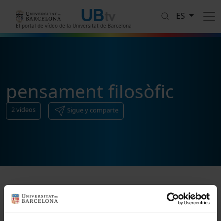
Pasar al contenido principal
ES
El portal de vídeo de la Universitat de Barcelona
pensament filosòfic
2
vídeos
Sigue y comparte
Ordenar