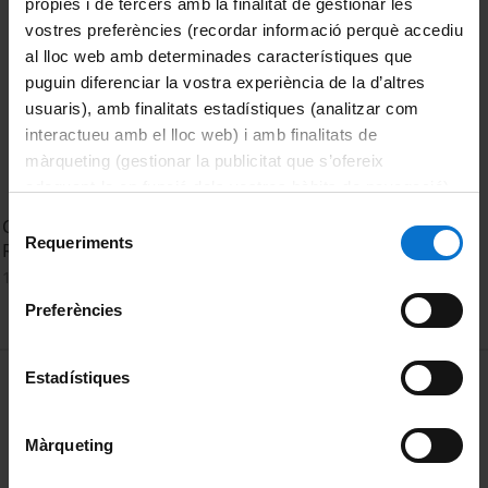
pròpies i de tercers amb la finalitat de gestionar les
vostres preferències (recordar informació perquè accediu
al lloc web amb determinades característiques que
puguin diferenciar la vostra experiència de la d’altres
usuaris), amb finalitats estadístiques (analitzar com
interactueu amb el lloc web) i amb finalitats de
màrqueting (gestionar la publicitat que s’ofereix
adequant-la en funció dels vostres hàbits de navegació).
Per obtenir més informació sobre les galetes podeu
Selecció
Cerimònia d'inauguració oficial del Food and Action
consultar la
Política de galetes del lloc web de la
Requeriments
de
Research Observatory FARO-UB
Universitat de Barcelona
.
consentiment
11 Octubre, 2023
Preferències
MENÚ PEU 1
Estadístiques
Aviso legal
Política de Cookies
Màrqueting
PEU 2
Privacidad y términos