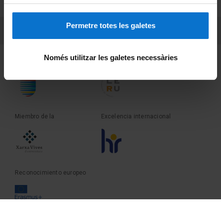
Sobre UBtv
Permetre totes les galetes
PEU 3
Contacto
Només utilitzar les galetes necessàries
Fundadora de la
Miembro de la
Miembro de la
Excelencia internacional
Reconocimiento europeo