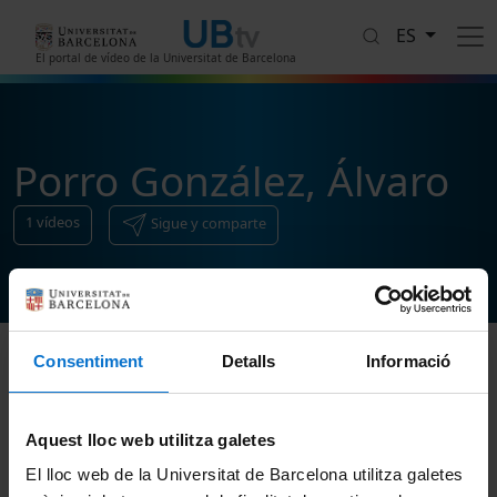
Pasar al contenido principal
ES
El portal de vídeo de la Universitat de Barcelona
Porro González, Álvaro
1
vídeos
Sigue y comparte
Consentiment
Detalls
Informació
Ordenar
Aquest lloc web utilitza galetes
El lloc web de la Universitat de Barcelona utilitza galetes