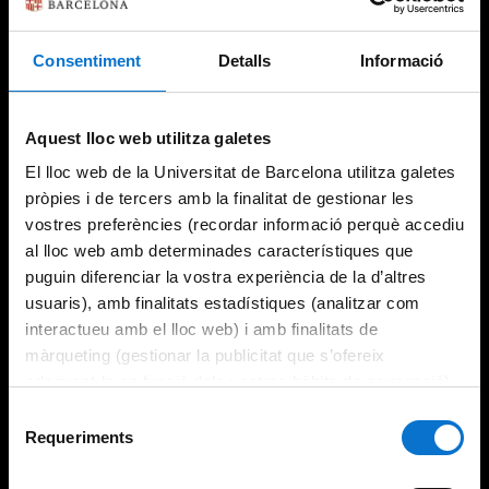
Consentiment
Detalls
Informació
Aquest lloc web utilitza galetes
El lloc web de la Universitat de Barcelona utilitza galetes
pròpies i de tercers amb la finalitat de gestionar les
vostres preferències (recordar informació perquè accediu
al lloc web amb determinades característiques que
puguin diferenciar la vostra experiència de la d’altres
usuaris), amb finalitats estadístiques (analitzar com
interactueu amb el lloc web) i amb finalitats de
màrqueting (gestionar la publicitat que s’ofereix
adequant-la en funció dels vostres hàbits de navegació).
Per obtenir més informació sobre les galetes podeu
Selecció
consultar la
Política de galetes del lloc web de la
Requeriments
de
Universitat de Barcelona
.
consentiment