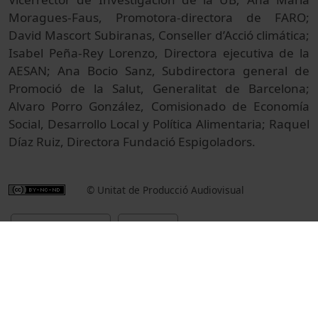
Moragues-Faus, Promotora-directora de FARO;
David Mascort Subiranas, Conseller d’Acció climática;
Isabel Peña-Rey Lorenzo, Directora ejecutiva de la
AESAN; Ana Bocio Sanz, Subdirectora general de
Promoció de la Salut, Generalitat de Barcelona;
Alvaro Porro González, Comisionado de Economía
Social, Desarrollo Local y Política Alimentaria; Raquel
Díaz Ruiz, Directora Fundació Espigoladors.
© Unitat de Producció Audiovisual
Institucional
Actos
Actos académicos e institucionales
Universitat de Barcelona
inauguracions