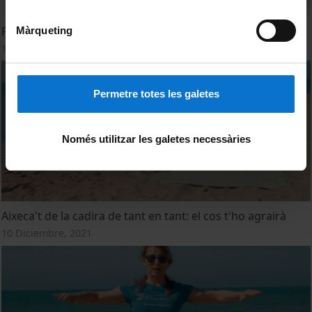
Pilates.2
Màrqueting
15 Julio, 2022
Permetre totes les galetes
Només utilitzar les galetes necessàries
Aixeca't de la cadira de tant en tant: el cos t'ho agrairà
10 Diciembre, 2021