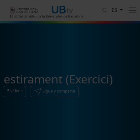
Pasar al contenido principal
ES
El portal de vídeo de la Universitat de Barcelona
estirament (Exercici)
5
vídeos
Sigue y comparte