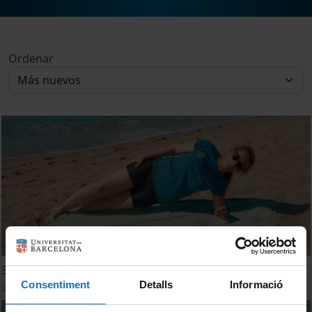
Ordenar
3 - A l'estiu segueix actiu: el cos t'ho agrairà
Consentiment
Detalls
Informació
20 Julio, 2023