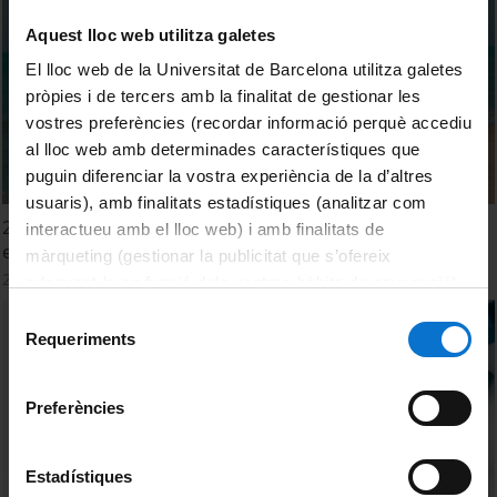
Aquest lloc web utilitza galetes
El lloc web de la Universitat de Barcelona utilitza galetes
pròpies i de tercers amb la finalitat de gestionar les
vostres preferències (recordar informació perquè accediu
al lloc web amb determinades característiques que
puguin diferenciar la vostra experiència de la d’altres
usuaris), amb finalitats estadístiques (analitzar com
2 - A l'estiu segueix actiu. Aprofita el bon temps per fer
interactueu amb el lloc web) i amb finalitats de
exercicis a la platja
màrqueting (gestionar la publicitat que s’ofereix
20 Julio, 2023
adequant-la en funció dels vostres hàbits de navegació).
Per obtenir més informació sobre les galetes podeu
Selecció
consultar la
Política de galetes del lloc web de la
Requeriments
de
Universitat de Barcelona
.
consentiment
Preferències
Estadístiques