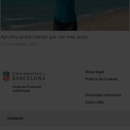
Aprofita el bon temps per ser més actiu
10 Diciembre, 2021
MENÚ PEU 1
Aviso legal
Política de Cookies
PEU 2
Privacidad y términos
Sobre UBtv
PEU 3
Contacto