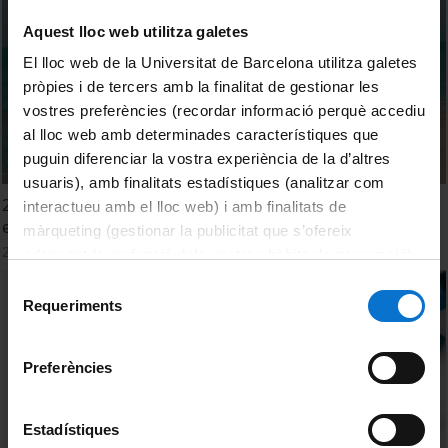
Aquest lloc web utilitza galetes
El lloc web de la Universitat de Barcelona utilitza galetes
pròpies i de tercers amb la finalitat de gestionar les
vostres preferències (recordar informació perquè accediu
al lloc web amb determinades característiques que
puguin diferenciar la vostra experiència de la d’altres
usuaris), amb finalitats estadístiques (analitzar com
2 - A l'estiu segueix actiu. Aprofita el bon temps per fer
interactueu amb el lloc web) i amb finalitats de
exercicis a la platja
màrqueting (gestionar la publicitat que s’ofereix
20 July, 2023
adequant-la en funció dels vostres hàbits de navegació).
Per obtenir més informació sobre les galetes podeu
Selecció
consultar la
Política de galetes del lloc web de la
Requeriments
de
Universitat de Barcelona
.
consentiment
Preferències
Estadístiques