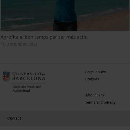
Aprofita el bon temps per ser més actiu
10 December, 2021
MENÚ PEU 1
Legal notice
Cookies
PEU 2
About UBtv
Terms and privacy
PEU 3
Contact