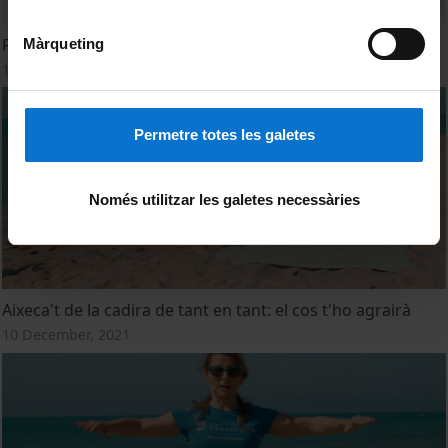
Pilates.2
Màrqueting
15 July, 2022
Permetre totes les galetes
Només utilitzar les galetes necessàries
Aixeca't de la cadira de tant en tant: el cos t'ho agrairà
10 December, 2021