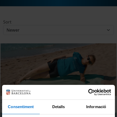
Sort
3 - A l'estiu segueix actiu: el cos t'ho agrairà
Consentiment
Detalls
Informació
20 July, 2023