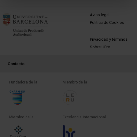
MENÚ PEU 1
Aviso legal
Política de Cookies
PEU 2
Privacidad y términos
Sobre UBtv
PEU 3
Contacto
Fundadora de la
Miembro de la
Miembro de la
Excelencia internacional