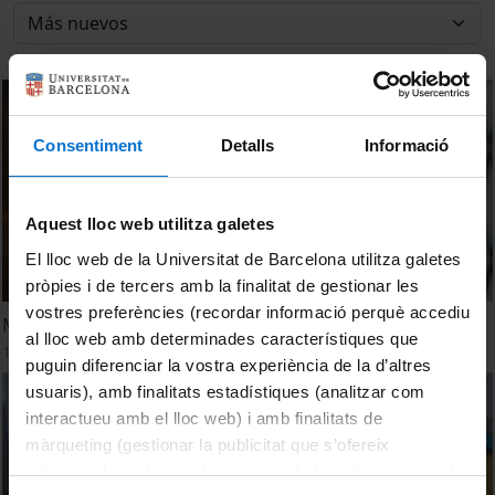
Consentiment
Detalls
Informació
Aquest lloc web utilitza galetes
El lloc web de la Universitat de Barcelona utilitza galetes
pròpies i de tercers amb la finalitat de gestionar les
vostres preferències (recordar informació perquè accediu
Mediterranean Nutrition & Gastronomy. Camila Loew
al lloc web amb determinades característiques que
13 Diciembre, 2024
puguin diferenciar la vostra experiència de la d’altres
usuaris), amb finalitats estadístiques (analitzar com
interactueu amb el lloc web) i amb finalitats de
màrqueting (gestionar la publicitat que s’ofereix
adequant-la en funció dels vostres hàbits de navegació).