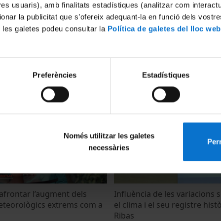
tres usuaris), amb finalitats estadístiques (analitzar com interac
ionar la publicitat que s’ofereix adequant-la en funció dels vostr
 les galetes podeu consultar la
Política de galetes del lloc web
de la XI Jornada Ambiental
Inauguració de la XI Jornada
Preferències
Estadístiques
Torres
16 Mayo, 2023
Només utilitzar les galetes
Perm
necessàries
frontar l’augment dels
Influència de les variacions 
teorològics extrems com a
el clima i el seu registre histò
Ribas