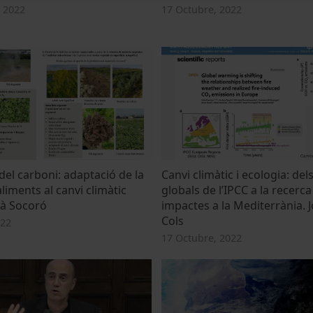
 2022
17 Octubre, 2022
 del carboni: adaptació de la
Canvi climàtic i ecologia: de
liments al canvi climàtic
globals de l’IPCC a la recerca
à Socoró
impactes a la Mediterrània. J
Cols
022
17 Octubre, 2022