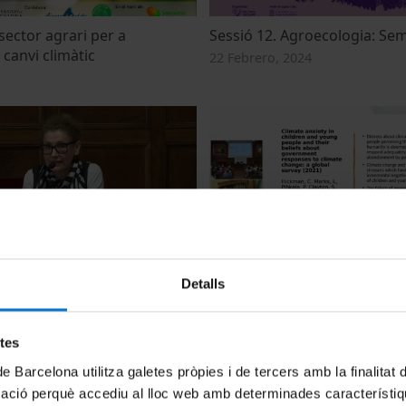
sector agrari per a
Sessió 12. Agroecologia: Se
 canvi climàtic
22 Febrero, 2024
 i salut mental en infants i
Ansietat climàtica en infants i
Detalls
 ecoansietat
seves opinions sobre les res
govern al canvi climàtic
17 Julio, 2023
etes
de Barcelona utilitza galetes pròpies i de tercers amb la finalitat
mació perquè accediu al lloc web amb determinades característiq