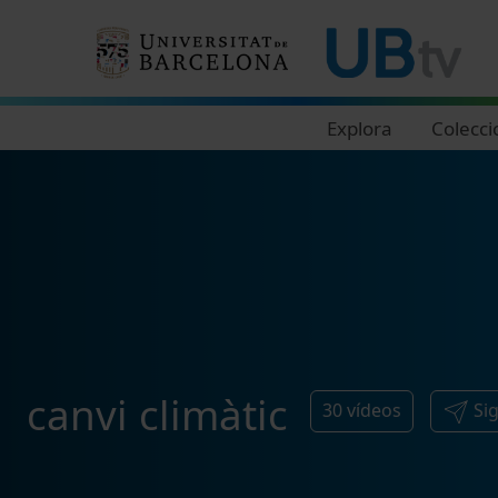
Navegació principal
Explora
Colecci
canvi climàtic
30
vídeos
Si