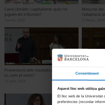
Canvi climàtic i capitalisme: quin rol
Mesures del 
juguen els tribunals?
l'adaptació al
4 Junio, 2025
27 Mayo, 2024
Presentació dels resultats de l’enquesta I
Canvi climàtic
Consentiment
tu, com et sents?
adolescents:
17 Julio, 2023
17 Julio, 2023
Aquest lloc web utilitza gal
El lloc web de la Universitat 
preferències (recordar infor