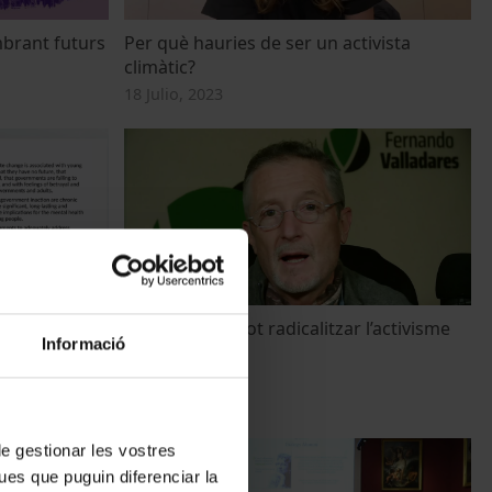
mbrant futurs
Per què hauries de ser un activista
climàtic?
18 Julio, 2023
 joves i les
L’ecoansietat pot radicalitzar l’activisme
Informació
postes del
climàtic?
17 Julio, 2023
 de gestionar les vostres
ues que puguin diferenciar la