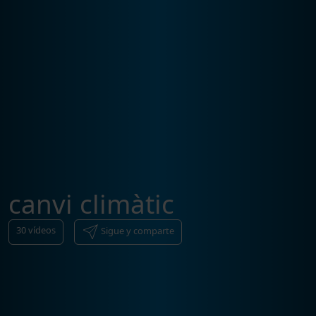
canvi climàtic
30
vídeos
Sigue y comparte