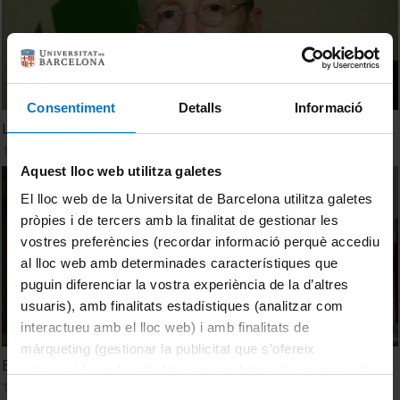
Consentiment
Detalls
Informació
L’ecoansietat pot radicalitzar l’activisme climàtic?
17 Julio, 2023
Aquest lloc web utilitza galetes
El lloc web de la Universitat de Barcelona utilitza galetes
pròpies i de tercers amb la finalitat de gestionar les
vostres preferències (recordar informació perquè accediu
al lloc web amb determinades característiques que
puguin diferenciar la vostra experiència de la d’altres
usuaris), amb finalitats estadístiques (analitzar com
interactueu amb el lloc web) i amb finalitats de
màrqueting (gestionar la publicitat que s’ofereix
El futur dels joves a Catalunya, la salut i el canvi climàtic
adequant-la en funció dels vostres hàbits de navegació).
17 Julio, 2023
Per obtenir més informació sobre les galetes podeu
Selecció