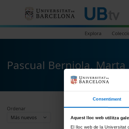
Navegació principal
Explora
Colecci
Pascual Berniola, Marta
Consentiment
Ordenar
Aquest lloc web utilitza gal
El lloc web de la Universitat 