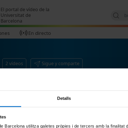
Pasar al contenido principal
El portal de vídeo de la
Universitat de
Barcelona
ones
En directo
2
vídeos
Sigue y comparte
Detalls
etes
de Barcelona utilitza galetes pròpies i de tercers amb la finalitat