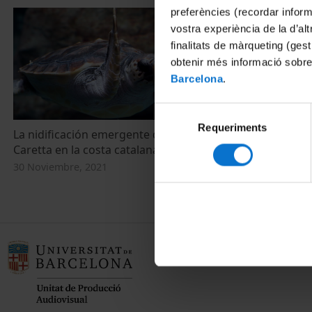
preferències (recordar infor
vostra experiència de la d’al
finalitats de màrqueting (gest
obtenir més informació sobre
Barcelona
.
Selecció
Requeriments
de
La nidificación emergente de la tortuga
La nidificaci
consentiment
Caretta en la costa catalana
Caretta a la 
30 Noviembre, 2021
30 Noviembre,