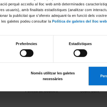
mació perquè accediu al lloc web amb determinades característiq
tres usuaris), amb finalitats estadístiques (analitzar com interac
ionar la publicitat que s’ofereix adequant-la en funció dels vostr
 les galetes podeu consultar la
Política de galetes del lloc web
Preferències
Estadístiques
ó emergent de la tortuga
costa catalana
 2021
Només utilitzar les galetes
Perm
necessàries
MENÚ PEU 1
PEU 2
Aviso legal
Privacidad y té
Política de Cookies
Sobre UBtv