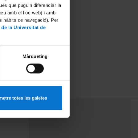
ues que puguin diferenciar la
tueu amb el lloc web) i amb
es hàbits de navegació). Per
 de la Universitat de
Màrqueting
etre totes les galetes
PEU 3
rminos
Contacto