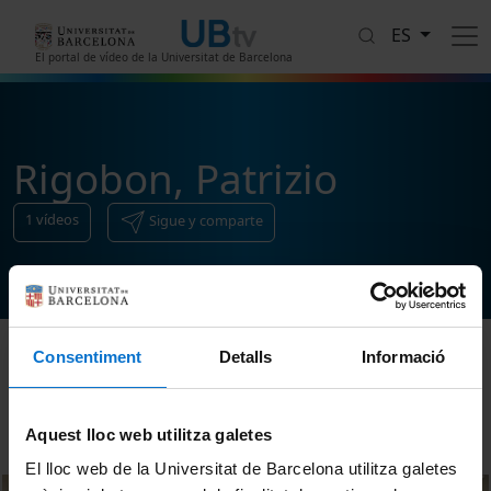
Pasar al contenido principal
ES
El portal de vídeo de la Universitat de Barcelona
Rigobon, Patrizio
1
vídeos
Sigue y comparte
Consentiment
Detalls
Informació
Ordenar
Aquest lloc web utilitza galetes
El lloc web de la Universitat de Barcelona utilitza galetes