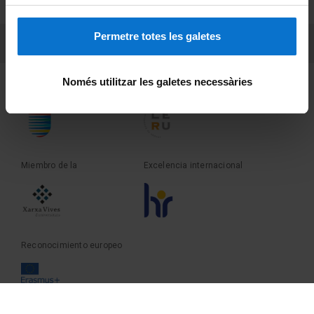
Sobre UBtv
Permetre totes les galetes
PEU 3
Contacto
Només utilitzar les galetes necessàries
Fundadora de la
Miembro de la
Miembro de la
Excelencia internacional
Reconocimiento europeo