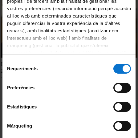
pròpies i de tercers amb la finalitat de gestionar les
vostres preferències (recordar informació perquè accediu
al lloc web amb determinades característiques que
puguin diferenciar la vostra experiència de la d’altres
usuaris), amb finalitats estadístiques (analitzar com
interactueu amb el lloc web) i amb finalitats de
màrqueting (gestionar la publicitat que s’ofereix
adequant-la en funció dels vostres hàbits de navegació).
Per obtenir més informació sobre les galetes podeu
Selecció
Entendre, explicar, fer. In Memoriam Joaquim Molas (1930-
consultar la
Política de galetes del lloc web de la
Requeriments
de
2015). Sessió Institut d'Estudis Catalans
Universitat de Barcelona
.
consentiment
15 Octubre, 2021
Preferències
MENÚ PEU 1
Estadístiques
Aviso legal
Política de Cookies
Màrqueting
PEU 2
Privacidad y términos