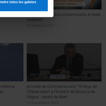
etre totes les galetes
ntaminantes
Estan sorgint nous contaminants al medi
ambient?
27 Febrero, 2015
 problema
Jornada de Commemoració '10 Anys de
ta
l'Observatori a l'Institut de Recerca de
l'Aigua'. Sessió de Matí
15 Noviembre, 2013