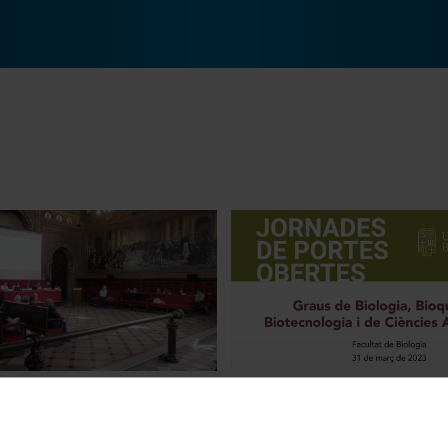
onference - Summary
Jornades de Portes Obertes 2
Facultat de Biologia
27 Febrero, 2023