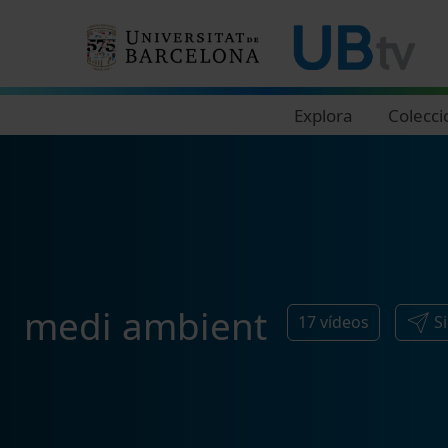
Navegació principal
Explora
Colecci
medi ambient
17
vídeos
S