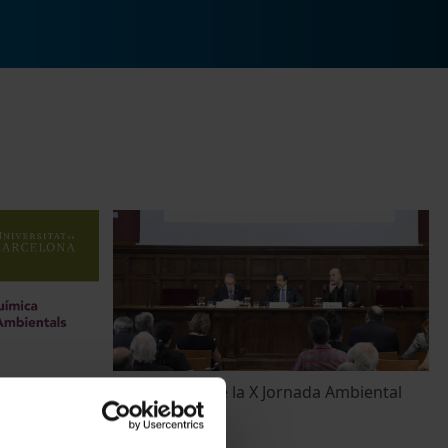
023 a la UB.
Inauguració de la X Jornada Ambiental
5 Abril, 2022