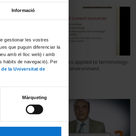
Informació
 de gestionar les vostres
ues que puguin diferenciar la
tueu amb el lloc web) i amb
 Ambiental
Frame semantics applied to terminology:
es hàbits de navegació). Per
the case of the environment
 de la Universitat de
20 Mayo, 2016
Màrqueting