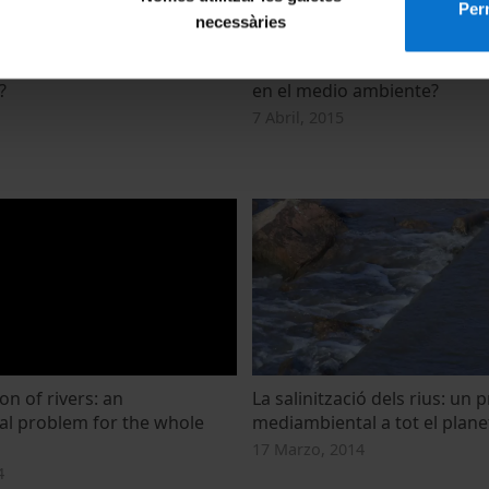
Perm
necessàries
aminants appearing in the
¿Están surgiendo nuevos co
?
en el medio ambiente?
7 Abril, 2015
on of rivers: an
La salinització dels rius: un
l problem for the whole
mediambiental a tot el plane
17 Marzo, 2014
4