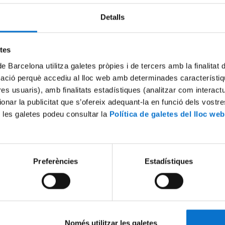
Detalls
etes
de Barcelona utilitza galetes pròpies i de tercers amb la finalitat
mació perquè accediu al lloc web amb determinades característiq
tres usuaris), amb finalitats estadístiques (analitzar com interac
biental: Arriben diners d
Reportatge de la VI Jornada
ionar la publicitat que s’ofereix adequant-la en funció dels vostr
daran a trencar amb la
 les galetes podeu consultar la
Política de galetes del lloc web
28 Septiembre, 2017
tual davant del canvi
part
Preferències
Estadístiques
Només utilitzar les galetes