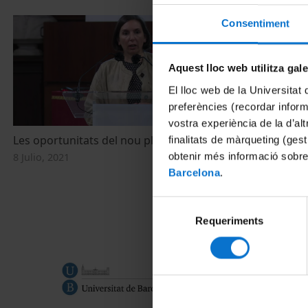
Consentiment
Aquest lloc web utilitza gal
El lloc web de la Universitat 
preferències (recordar infor
vostra experiència de la d’al
Les oportunitats del nou pla a Catalunya
IX Jornada Am
finalitats de màrqueting (gest
´Europa, aju
obtenir més informació sobre
8 Julio, 2021
passivitat ac
Barcelona
.
climàtic? 2a 
7 Junio, 2021
Selecció
Requeriments
de
consentiment