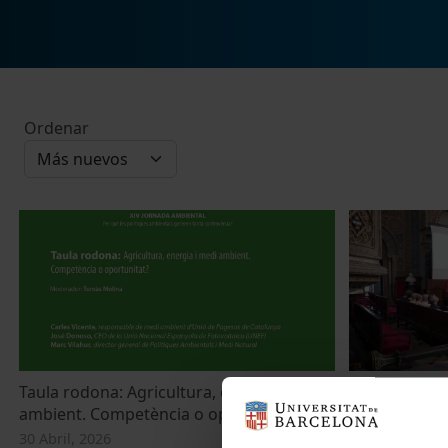
Ordenar
Taula rodona: Agricultura, energia i medi
28th IAPS C
ambient. Competència o oportunitat?
2 Julio, 2024
30 Abril, 2026