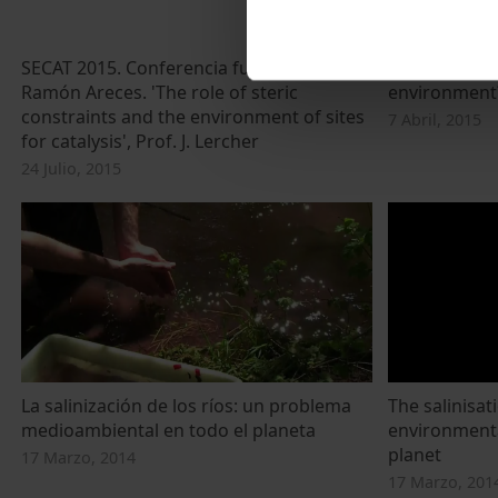
SECAT 2015. Conferencia fundación
Are new cont
Ramón Areces. 'The role of steric
environment
constraints and the environment of sites
7 Abril, 2015
for catalysis', Prof. J. Lercher
24 Julio, 2015
La salinización de los ríos: un problema
The salinisati
medioambiental en todo el planeta
environmenta
planet
17 Marzo, 2014
17 Marzo, 201