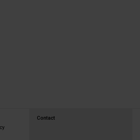
PEU 3
Contact
cy