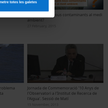
etre totes les galetes
ntaminantes
Estan sorgint nous contaminants al medi
ambient?
27 February, 2015
 problema
Jornada de Commemoració '10 Anys de
ta
l'Observatori a l'Institut de Recerca de
l'Aigua'. Sessió de Matí
15 November, 2013