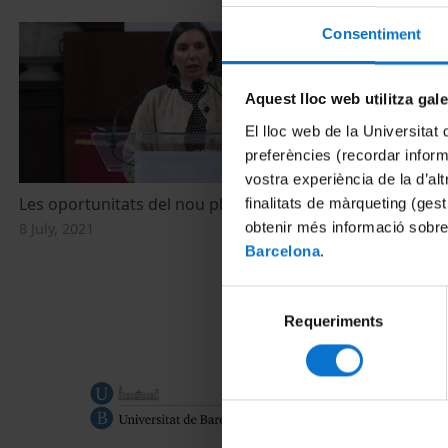
Consentiment
Aquest lloc web utilitza gal
El lloc web de la Universitat 
preferències (recordar infor
vostra experiència de la d’al
Les oportunitats del nou pla a Catalunya
IX Jornada Am
finalitats de màrqueting (gest
´Europa, aju
obtenir més informació sobre
8 July, 2021
passivitat ac
Barcelona
.
climàtic? 2a 
7 June, 2021
Selecció
Requeriments
de
consentiment