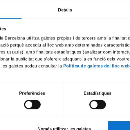
Detalls
etes
de Barcelona utilitza galetes pròpies i de tercers amb la finalitat
mació perquè accediu al lloc web amb determinades característiq
tres usuaris), amb finalitats estadístiques (analitzar com interac
biental: Arriben diners d
Reportatge de la VI Jornada
ionar la publicitat que s’ofereix adequant-la en funció dels vostr
daran a trencar amb la
 les galetes podeu consultar la
Política de galetes del lloc web
28 September, 2017
tual davant del canvi
part
Preferències
Estadístiques
Només utilitzar les galetes