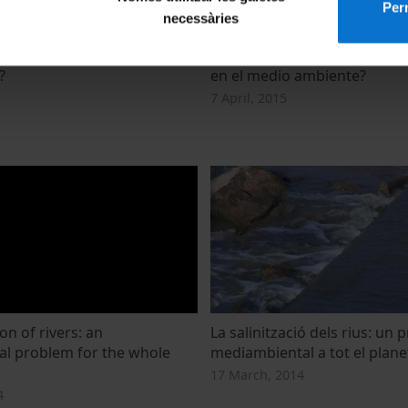
Perm
necessàries
aminants appearing in the
¿Están surgiendo nuevos co
?
en el medio ambiente?
7 April, 2015
on of rivers: an
La salinització dels rius: un
l problem for the whole
mediambiental a tot el plane
17 March, 2014
4