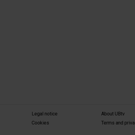
MENÚ PEU 1
PEU 2
Legal notice
About UBtv
Cookies
Terms and priva