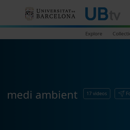
Navegació principal
Explore
Collect
medi ambient
17
videos
F