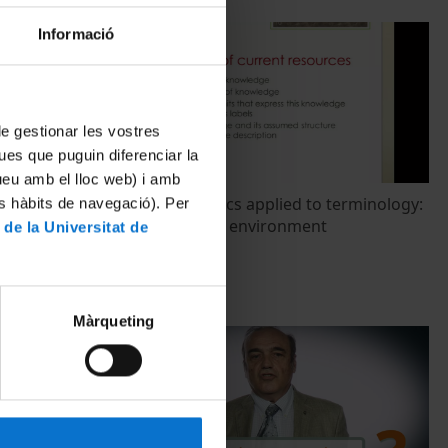
Informació
 de gestionar les vostres
ues que puguin diferenciar la
tueu amb el lloc web) i amb
 Ambiental
Frame semantics applied to terminology:
es hàbits de navegació). Per
the case of the environment
 de la Universitat de
20 May, 2016
Màrqueting