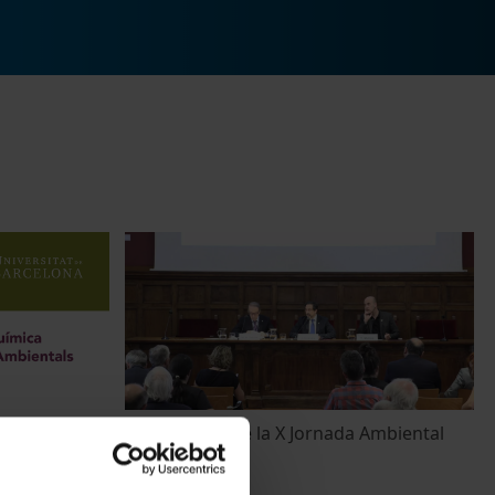
023 a la UB.
Inauguració de la X Jornada Ambiental
5 April, 2022