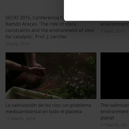
SECAT 2015. Conferencia fundación
Are new cont
Ramón Areces. 'The role of steric
environment
constraints and the environment of sites
7 April, 2015
for catalysis', Prof. J. Lercher
24 July, 2015
La salinización de los ríos: un problema
The salinisati
medioambiental en todo el planeta
environmenta
planet
17 March, 2014
17 March, 201