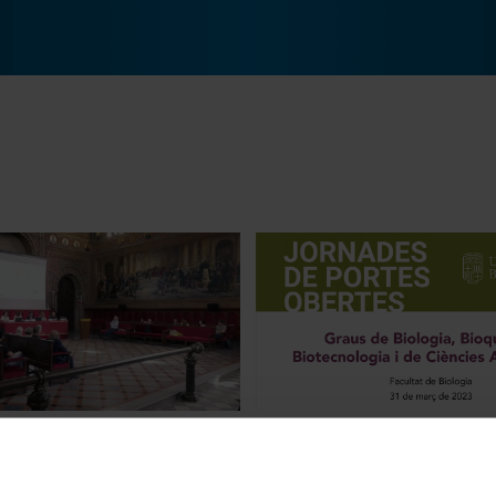
onference - Summary
Jornades de Portes Obertes 2
Facultat de Biologia
27 February, 2023