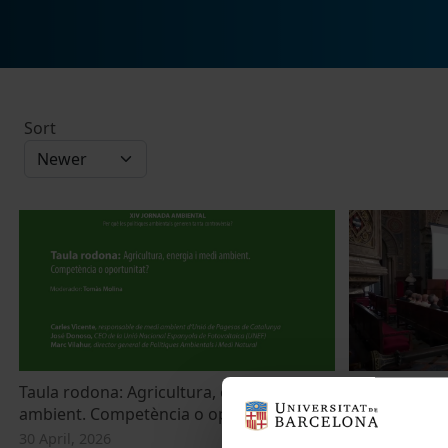
Sort
Taula rodona: Agricultura, energia i medi
28th IAPS C
ambient. Competència o oportunitat?
2 July, 2024
30 April, 2026