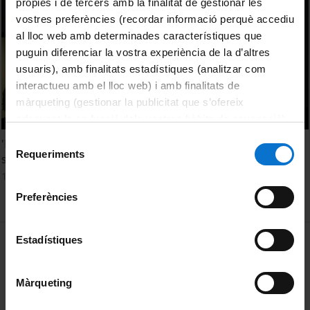
pròpies i de tercers amb la finalitat de gestionar les
vostres preferències (recordar informació perquè accediu
al lloc web amb determinades característiques que
puguin diferenciar la vostra experiència de la d’altres
usuaris), amb finalitats estadístiques (analitzar com
interactueu amb el lloc web) i amb finalitats de
màrqueting (gestionar la publicitat que s’ofereix
adequant-la en funció dels vostres hàbits de navegació).
Per obtenir més informació sobre les galetes podeu
Selecció
'Espais d’experiència. Pràctiques curatorials en contextos
consultar la
Política de galetes del lloc web de la
Requeriments
de
socials específics'. Sra. Diana Padrón
Universitat de Barcelona
.
consentiment
13 Mayo, 2014
Preferències
MENÚ PEU 1
Estadístiques
Aviso legal
Política de Cookies
Màrqueting
PEU 2
Privacidad y términos