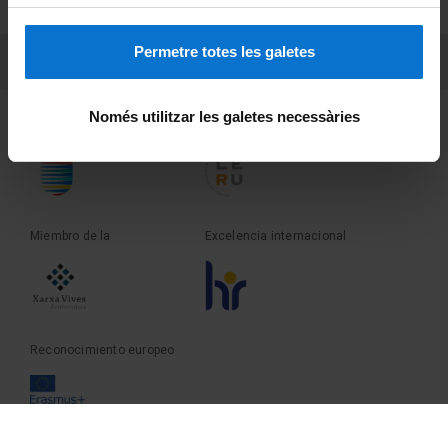
Sobre UBtv
Permetre totes les galetes
PEU 3
Contacto
Només utilitzar les galetes necessàries
Fundadora de la
Miembro de la
Miembro de la
Excelencia internacional
Reconocimiento europeo