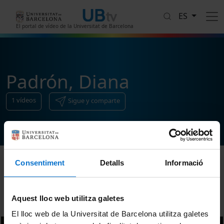
Pasar al contenido principal
ES
El portal de vídeo de la Universitat de Barcelona
Padrón, Diana
1
vídeos
Sigue y comparte
Consentiment
Detalls
Informació
Ordenar
Aquest lloc web utilitza galetes
El lloc web de la Universitat de Barcelona utilitza galetes