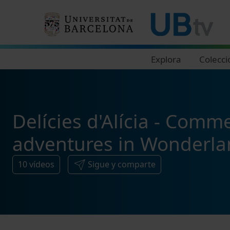
Navegació principal
Explora
Colecci
Delícies d'Alícia - Comm
adventures in Wonderla
10
vídeos
Sigue y comparte