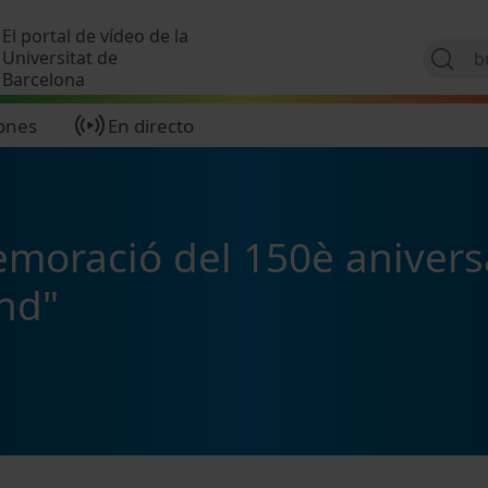
Pasar al contenido principal
El portal de vídeo de la
Universitat de
Barcelona
ones
En directo
emoració del 150è aniversa
nd"