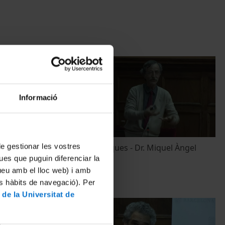
Informació
 de gestionar les vostres
i moltes
Alícies Simètriques - Dr. Miquel Àngel
na
Cuevas-Diarte
ues que puguin diferenciar la
tueu amb el lloc web) i amb
27 Enero, 2016
es hàbits de navegació). Per
 de la Universitat de