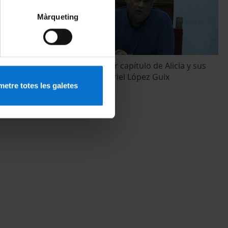
Màrqueting
. Amadeu
El decimotercer capítulo de Alicia y sus
secuelas - Gabriel López Guix
etre totes les galetes
27 Enero, 2016