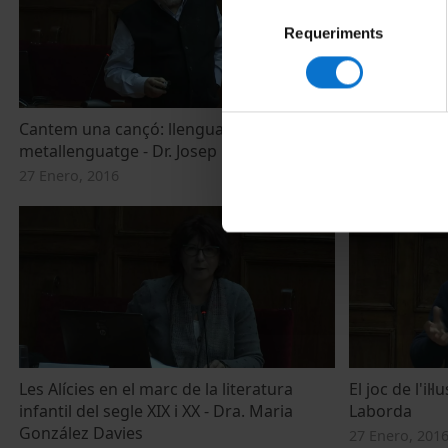
Selecció
Requeriments
de
consentiment
Cantem una cançó: llenguatge i
La meva Alíci
metallenguatge - Dr. Josep Pla Carrera
Ignasi Blanc
27 Enero, 2016
27 Enero, 201
Les Alícies en el marc de la literatura
El joc de l'il·l
infantil del segle XIX i XX - Dra. Maria
Laborda
González Davies
27 Enero, 201