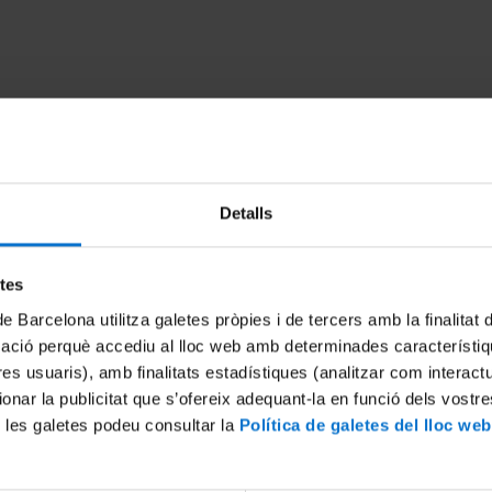
Detalls
etes
de Barcelona utilitza galetes pròpies i de tercers amb la finalitat
ícia': Benvinguda i
Alícia, una nena, uns contes 
 càrrec de la Dra. Lourdes
curiositats - Dr. Jordi Quinta
mació perquè accediu al lloc web amb determinades característiq
tres usuaris), amb finalitats estadístiques (analitzar com interac
27 Enero, 2016
6
ionar la publicitat que s’ofereix adequant-la en funció dels vostr
 les galetes podeu consultar la
Política de galetes del lloc web