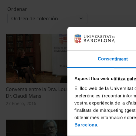
Ordenar
Consentiment
Aquest lloc web utilitza gal
El lloc web de la Universitat 
Conversa entre la Dra. Lourdes Cirlot i el
'Delícies d'Al
Dr. Claudi Mans
introducció a
preferències (recordar infor
Cirlot
vostra experiència de la d’al
27 Enero, 2016
27 Enero, 201
finalitats de màrqueting (gest
obtenir més informació sobre
Barcelona
.