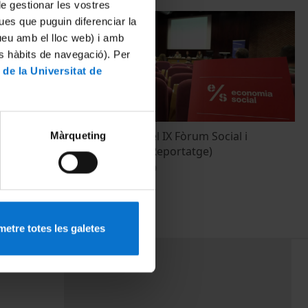
 de gestionar les vostres
ues que puguin diferenciar la
tueu amb el lloc web) i amb
es hàbits de navegació). Per
 de la Universitat de
a
Inauguració del IX Fòrum Social i
Màrqueting
at
Emprenedor (Reportatge)
28 Octubre, 2019
etre totes les galetes
PEU 3
rminos
Contacto