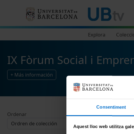
Navegació principal
Explora
Colecci
IX Fòrum Social i Empre
+ Más información
Consentiment
Ordenar
Aquest lloc web utilitza gal