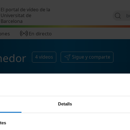
Pasar al contenido principal
El portal de vídeo de la
Universitat de
Barcelona
ones
En directo
nedor
4
vídeos
Sigue y comparte
Detalls
etes