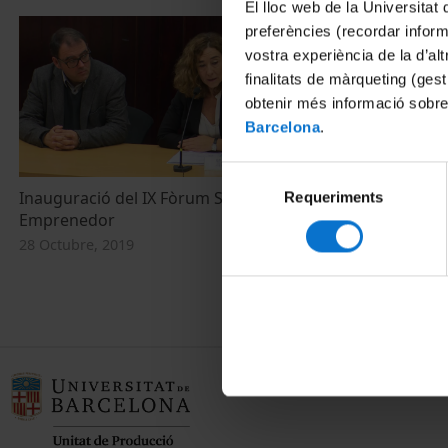
El lloc web de la Universitat 
preferències (recordar infor
vostra experiència de la d’al
finalitats de màrqueting (gest
obtenir més informació sobre
Barcelona
.
Selecció
Inauguració del IX Fòrum Social i
ApS: pràctiqu
Requeriments
de
Emprenedor
consentiment
28 Octubre, 2
28 Octubre, 2019