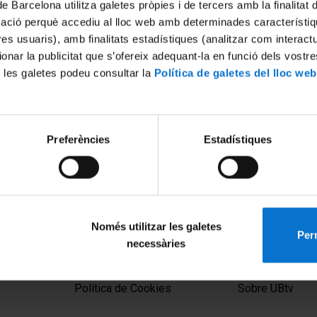
de Barcelona utilitza galetes pròpies i de tercers amb la finalitat
mació perquè accediu al lloc web amb determinades característiq
tres usuaris), amb finalitats estadístiques (analitzar com interac
ionar la publicitat que s’ofereix adequant-la en funció dels vostr
 les galetes podeu consultar la
Política de galetes del lloc web
es externes i TFG
Prova pilot d'ApS. Experiènci
Preferències
Estadístiques
intergeneracional a la Facult
019
d'Economia i Empresa
28 Octubre, 2019
Només utilitzar les galetes
Perm
necessàries
MENÚ PEU 1
PEU 2
Aviso legal
Privacidad y té
Política de Cookies
Sobre UBtv