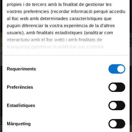
pròpies i de tercers amb la finalitat de gestionar les
vostres preferències (recordar informació perquè accediu
al lloc web amb determinades característiques que
puguin diferenciar la vostra experiència de la d’altres
usuaris), amb finalitats estadístiques (analitzar com
interactueu amb el lloc web) i amb finalitats de
màrqueting (gestionar la publicitat que s’ofereix
ApS: pràctiques externes i TFG
adequant-la en funció dels vostres hàbits de navegació).
28 octubre, 2019
Per obtenir més informació sobre les galetes podeu
Selecció
consultar la
Política de galetes del lloc web de la
Requeriments
de
Universitat de Barcelona
.
consentiment
Preferències
Estadístiques
Màrqueting
Prova pilot d'ApS. Experiència intergeneracional a la