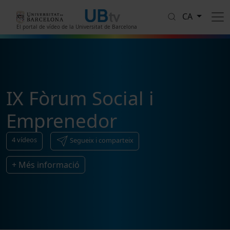
Vés al contingut
CA
El portal de vídeo de la Universitat de Barcelona
IX Fòrum Social i
Emprenedor
4
vídeos
Segueix i comparteix
+ Més informació