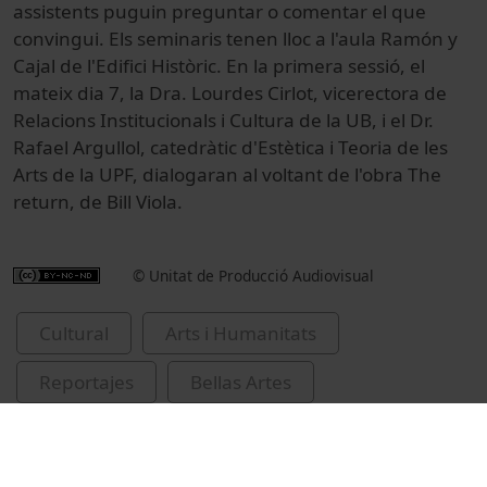
assistents puguin preguntar o comentar el que
convingui. Els seminaris tenen lloc a l'aula Ramón y
Cajal de l'Edifici Històric. En la primera sessió, el
mateix dia 7, la Dra. Lourdes Cirlot, vicerectora de
Relacions Institucionals i Cultura de la UB, i el Dr.
Rafael Argullol, catedràtic d'Estètica i Teoria de les
Arts de la UPF, dialogaran al voltant de l'obra The
return, de Bill Viola.
© Unitat de Producció Audiovisual
Cultural
Arts i Humanitats
Reportajes
Bellas Artes
Universitat de Barcelona
Fundación Sorigué
Cirlot, Lourdes