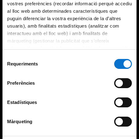
vostres preferències (recordar informació perquè accediu
al lloc web amb determinades característiques que
puguin diferenciar la vostra experiència de la d’altres
usuaris), amb finalitats estadístiques (analitzar com
interactueu amb el lloc web) i amb finalitats de
màrqueting (gestionar la publicitat que s’ofereix
adequant-la en funció dels vostres hàbits de navegació).
Per obtenir més informació sobre les galetes podeu
Selecció
consultar la
Política de galetes del lloc web de la
Requeriments
de
Universitat de Barcelona
.
consentiment
Preferències
Estadístiques
Màrqueting