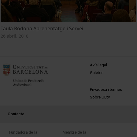
Taula Rodona Aprenentatge i Servei
26 abril, 2018
MENÚ PEU 1
Avís legal
Galetes
PEU 2
Privadesa i termes
Sobre UBtv
PEU 3
Contacte
Fundadora de la
Membre de la