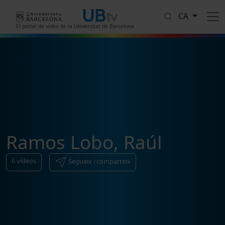
Vés al contingut
CA
El portal de vídeo de la Universitat de Barcelona
Ramos Lobo, Raúl
6
vídeos
Segueix i comparteix