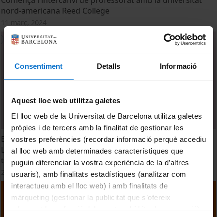
Comença l'intercanvi de professorat amb la universitat
nord-americana Reed College
11 març, 2024
Consentiment
Detalls
Informació
Aquest lloc web utilitza galetes
El lloc web de la Universitat de Barcelona utilitza galetes
pròpies i de tercers amb la finalitat de gestionar les
European Universities best practices and policy reform:
vostres preferències (recordar informació perquè accediu
Lessons learnt and recommendations for the future of
al lloc web amb determinades característiques que
the alliances
puguin diferenciar la vostra experiència de la d’altres
22 desembre, 2022
usuaris), amb finalitats estadístiques (analitzar com
interactueu amb el lloc web) i amb finalitats de
màrqueting (gestionar la publicitat que s’ofereix
adequant-la en funció dels vostres hàbits de navegació).