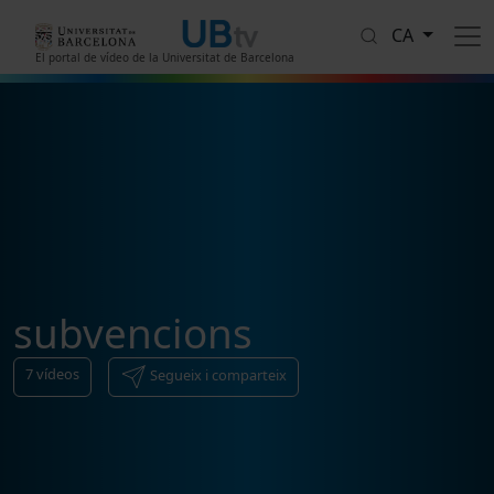
Vés al contingut
CA
El portal de vídeo de la Universitat de Barcelona
subvencions
7
vídeos
Segueix i comparteix