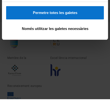
Sobre UBtv
Permetre totes les galetes
PEU 3
Contacte
Només utilitzar les galetes necessàries
Fundadora de la
Membre de la
Membre de la
Excel·lència internacional
Reconeixement europeu