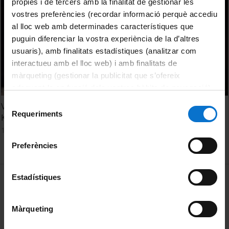
pròpies i de tercers amb la finalitat de gestionar les
vostres preferències (recordar informació perquè accediu
al lloc web amb determinades característiques que
puguin diferenciar la vostra experiència de la d’altres
usuaris), amb finalitats estadístiques (analitzar com
interactueu amb el lloc web) i amb finalitats de
màrqueting (gestionar la publicitat que s’ofereix
adequant-la en funció dels vostres hàbits de navegació).
Per obtenir més informació sobre les galetes podeu
Selecció
VI Cicle de la Música a la UB. Actuació de B. Held, J. Kim i R.
consultar la
Política de galetes del lloc web de la
Requeriments
de
Kuvila
Universitat de Barcelona
.
consentiment
12 març, 1992
Preferències
MENÚ PEU 1
Estadístiques
Avís legal
Galetes
Màrqueting
PEU 2
Privadesa i termes