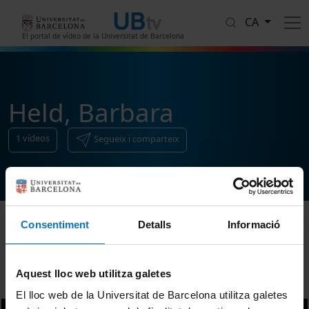
Vés al contingut
CA
El portal de vídeo de la Universitat de Barcelona
Held, Barbara
1
vídeos
Segueix i comparteix
Consentiment
Detalls
Informació
Ordenar
Aquest lloc web utilitza galetes
El lloc web de la Universitat de Barcelona utilitza galetes