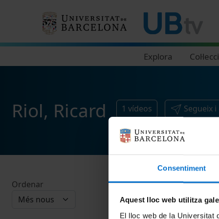
Navegació principal
Explora
Col·lecc
Riol, Ricard
1
vídeos
Segueix i
Consentiment
Ordenar
Aquest lloc web utilitza gal
El lloc web de la Universitat 