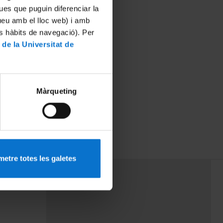
ues que puguin diferenciar la
tueu amb el lloc web) i amb
es hàbits de navegació). Per
 de la Universitat de
Màrqueting
etre totes les galetes
PEU 3
mes
Contacte