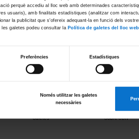
mació perquè accediu al lloc web amb determinades característiq
tres usuaris), amb finalitats estadístiques (analitzar com interac
ionar la publicitat que s’ofereix adequant-la en funció dels vostr
 les galetes podeu consultar la
Política de galetes del lloc web
Preferències
Estadístiques
Només utilitzar les galetes
Perm
necessàries
MENÚ PEU 1
PEU 2
Avís legal
Privadesa i ter
Galetes
Sobre UBtv