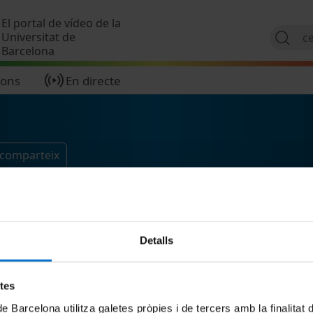
Vés al contingut
El portal de vídeo de la
Universitat de
Barcelona
ions
En directe
 comparteix
Detalls
etes
de Barcelona utilitza galetes pròpies i de tercers amb la finalitat