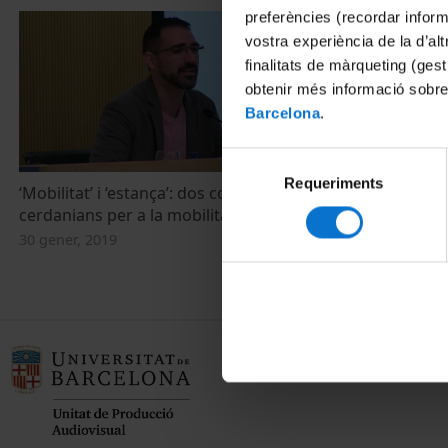
preferències (recordar infor
vostra experiència de la d’al
finalitats de màrqueting (gest
obtenir més informació sobre
Barcelona
.
Selecció
Requeriments
de
‘Mobilitat’ i ‘estança’: dos conceptes
consentiment
cerdanians per a la mobilitat del segle XXI
30 gener, 2019