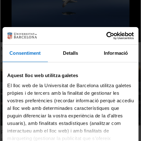
Mostra fotoNAT-UB 2022
Consentiment
Detalls
Informació
5 desembre, 2022
Aquest lloc web utilitza galetes
El lloc web de la Universitat de Barcelona utilitza galetes
pròpies i de tercers amb la finalitat de gestionar les
vostres preferències (recordar informació perquè accediu
al lloc web amb determinades característiques que
puguin diferenciar la vostra experiència de la d’altres
usuaris), amb finalitats estadístiques (analitzar com
interactueu amb el lloc web) i amb finalitats de
Premis fotoNAT-UB 2022
màrqueting (gestionar la publicitat que s’ofereix
5 desembre, 2022