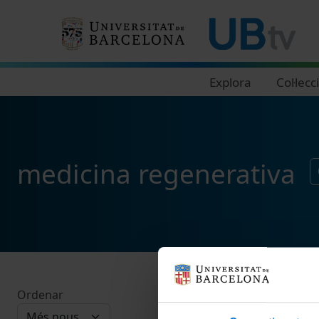
Navegació principal
Explora
Col·lecc
medicina regenerativa
Ordenar