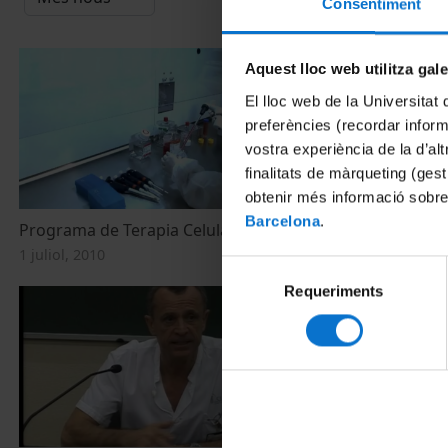
Consentiment
Aquest lloc web utilitza gal
El lloc web de la Universitat 
preferències (recordar infor
vostra experiència de la d’al
finalitats de màrqueting (gest
obtenir més informació sobre
Barcelona
.
Programa de Terapia Celular (TCUB)
Programa de 
1 juliol, 2010
1 juliol, 2010
Selecció
Requeriments
de
consentiment