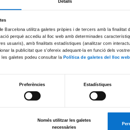
Detalls
etes
de Barcelona utilitza galetes pròpies i de tercers amb la finalitat
mació perquè accediu al lloc web amb determinades característiq
tres usuaris), amb finalitats estadístiques (analitzar com interac
ionar la publicitat que s’ofereix adequant-la en funció dels vostr
 les galetes podeu consultar la
Política de galetes del lloc web
Teràpia Cel·lular (TCUB)
Cell Therapy Program (TCUB
1 juliol, 2010
Preferències
Estadístiques
Només utilitzar les galetes
Perm
necessàries