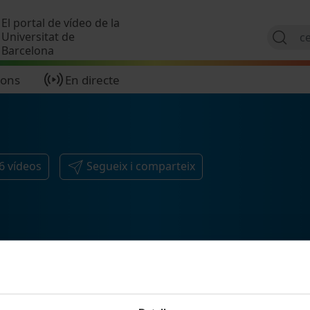
Vés al contingut
El portal de vídeo de la
Universitat de
Barcelona
ions
En directe
6
vídeos
Segueix i comparteix