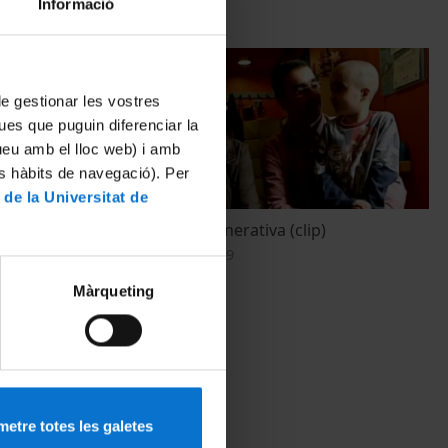
Informació
 de gestionar les vostres
ues que puguin diferenciar la
tueu amb el lloc web) i amb
es hàbits de navegació). Per
 de la Universitat de
)
Medicina Regenerativa (clip)
1 novembre, 2009
Màrqueting
etre totes les galetes