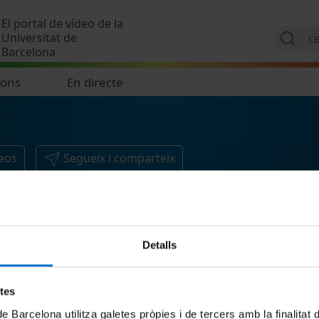
Vés al contingut
El portal de vídeo de la
Universitat de
Barcelona
ions
En directe
eos
Segueix i comparteix
Detalls
etes
de Barcelona utilitza galetes pròpies i de tercers amb la finalitat