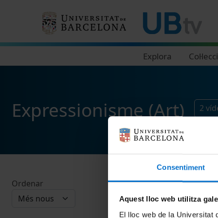
Navegació principal
Explora
Col·lecc
Expressionisme (Art)
2
víd
Consentiment
Ordenar
Aquest lloc web utilitza gal
El lloc web de la Universitat 