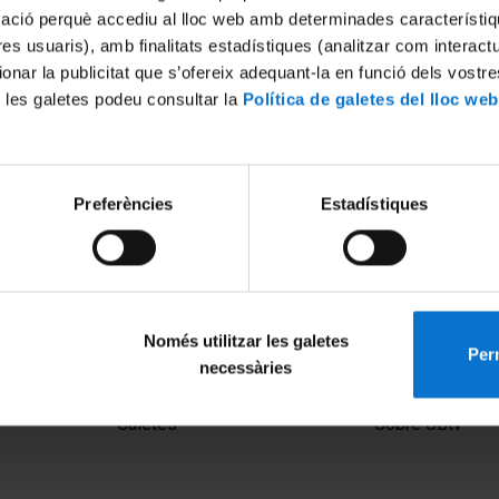
mació perquè accediu al lloc web amb determinades característiq
tres usuaris), amb finalitats estadístiques (analitzar com interac
ionar la publicitat que s’ofereix adequant-la en funció dels vostr
 les galetes podeu consultar la
Política de galetes del lloc web
Preferències
Estadístiques
e violent: la influència de la
'accionisme vienès
Només utilitzar les galetes
Perm
necessàries
MENÚ PEU 1
PEU 2
Avís legal
Privadesa i ter
Galetes
Sobre UBtv