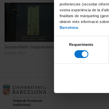
preferències (recordar infor
vostra experiència de la d’al
finalitats de màrqueting (gest
obtenir més informació sobre
Barcelona
.
Selecció
Requeriments
de
Gustav Klimt i l'expressionisme a Viena
Expressionism
consentiment
Secessió en l
9 juliol, 2012
9 juliol, 2012