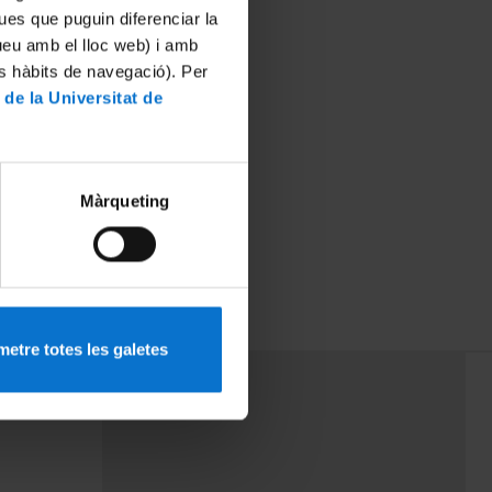
ues que puguin diferenciar la
tueu amb el lloc web) i amb
es hàbits de navegació). Per
 de la Universitat de
Màrqueting
etre totes les galetes
PEU 3
mes
Contacte