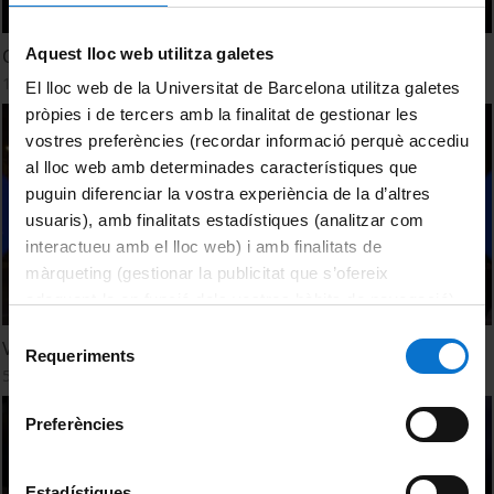
Aquest lloc web utilitza galetes
Opinions dels grups - Els Vespres Hivern 2024
15 març, 2024
El lloc web de la Universitat de Barcelona utilitza galetes
pròpies i de tercers amb la finalitat de gestionar les
vostres preferències (recordar informació perquè accediu
al lloc web amb determinades característiques que
puguin diferenciar la vostra experiència de la d’altres
usuaris), amb finalitats estadístiques (analitzar com
interactueu amb el lloc web) i amb finalitats de
màrqueting (gestionar la publicitat que s’ofereix
adequant-la en funció dels vostres hàbits de navegació).
Per obtenir més informació sobre les galetes podeu
Selecció
Vespres d'Hivern 2024
consultar la
Política de galetes del lloc web de la
Requeriments
de
5 març, 2024
Universitat de Barcelona
.
consentiment
Preferències
Estadístiques