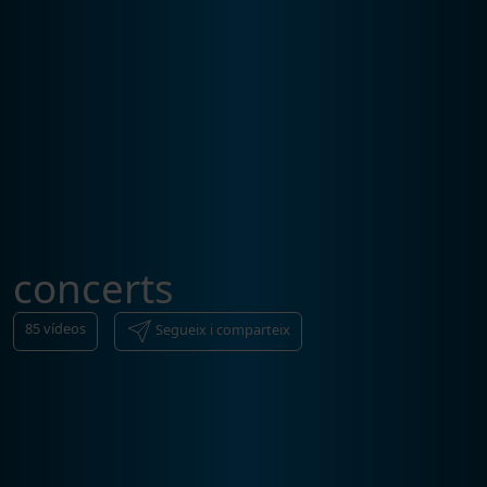
concerts
85
vídeos
Segueix i comparteix