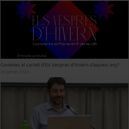
Coneixes el cartell d’Els Vespres d’Hivern d’aquest any?
26 gener, 2022