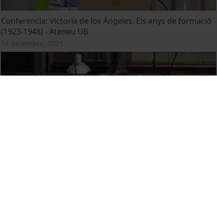
Conferència: Victoria de los Ángeles. Els anys de formació
(1923-1948) - Ateneu UB
14 desembre, 2021
XXXIV Cicle de Música a la Universitat. Concert de Nadal
23 novembre, 2021