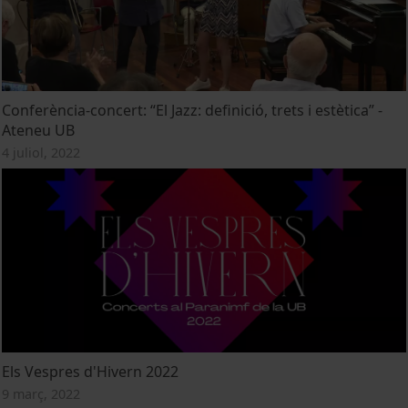
Conferència-concert: “El Jazz: definició, trets i estètica” -
Ateneu UB
4 juliol, 2022
Els Vespres d'Hivern 2022
9 març, 2022