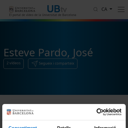
Vés al contingut
CA
El portal de vídeo de la Universitat de Barcelona
Esteve Pardo, José
2
vídeos
Segueix i comparteix
Ordenar
Consentiment
Detalls
Informació