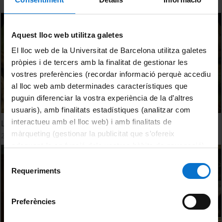
Aquest lloc web utilitza galetes
El lloc web de la Universitat de Barcelona utilitza galetes
pròpies i de tercers amb la finalitat de gestionar les
vostres preferències (recordar informació perquè accediu
al lloc web amb determinades característiques que
puguin diferenciar la vostra experiència de la d’altres
usuaris), amb finalitats estadístiques (analitzar com
interactueu amb el lloc web) i amb finalitats de
La Piedad. Fernando Gallego
màrqueting (gestionar la publicitat que s’ofereix
23 abril, 2012
adequant-la en funció dels vostres hàbits de navegació).
Per obtenir més informació sobre les galetes podeu
Selecció
consultar la
Política de galetes del lloc web de la
Requeriments
de
Universitat de Barcelona
.
consentiment
Preferències