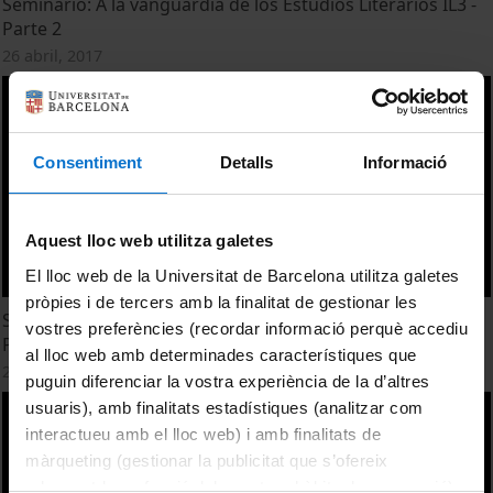
Seminario: A la vanguardia de los Estudios Literarios IL3 -
Parte 2
26 abril, 2017
Consentiment
Detalls
Informació
Aquest lloc web utilitza galetes
El lloc web de la Universitat de Barcelona utilitza galetes
pròpies i de tercers amb la finalitat de gestionar les
Seminario: A la vanguardia de los Estudios Literarios IL3 -
vostres preferències (recordar informació perquè accediu
Parte 3
al lloc web amb determinades característiques que
26 abril, 2017
puguin diferenciar la vostra experiència de la d’altres
usuaris), amb finalitats estadístiques (analitzar com
interactueu amb el lloc web) i amb finalitats de
màrqueting (gestionar la publicitat que s’ofereix
adequant-la en funció dels vostres hàbits de navegació).