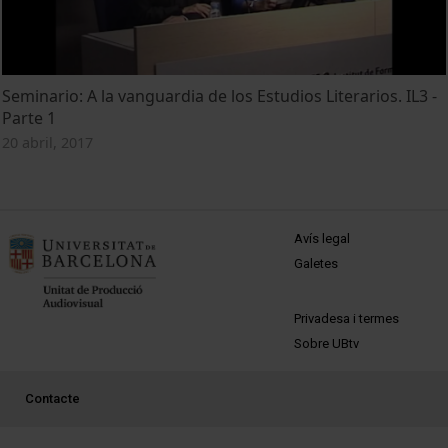
Seminario: A la vanguardia de los Estudios Literarios. IL3 -
Parte 1
20 abril, 2017
MENÚ PEU 1
Avís legal
Galetes
PEU 2
Privadesa i termes
Sobre UBtv
PEU 3
Contacte