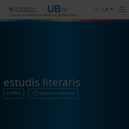
Vés al contingut
CA
El portal de vídeo de la Universitat de Barcelona
estudis literaris
6
vídeos
Segueix i comparteix