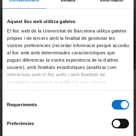
Aquest lloc web utilitza galetes
El lloc web de la Universitat de Barcelona utilitza galetes
pròpies i de tercers amb la finalitat de gestionar les
vostres preferències (recordar informació perquè accediu
al lloc web amb determinades característiques que
puguin diferenciar la vostra experiència de la d’altres
usuaris), amb finalitats estadístiques (analitzar com
interactueu amb el lloc web) i amb finalitats de
Universo sostenible: ¿El futuro es accesible?
màrqueting (gestionar la publicitat que s’ofereix
10 octubre, 2018
adequant-la en funció dels vostres hàbits de navegació).
Per obtenir més informació sobre les galetes podeu
Selecció
consultar la
Política de galetes del lloc web de la
Requeriments
de
Universitat de Barcelona
.
consentiment
Preferències