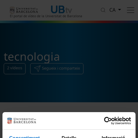
Vés al contingut
CA
El portal de vídeo de la Universitat de Barcelona
tecnologia
2
vídeos
Segueix i comparteix
Ordenar
Consentiment
Detalls
Informació