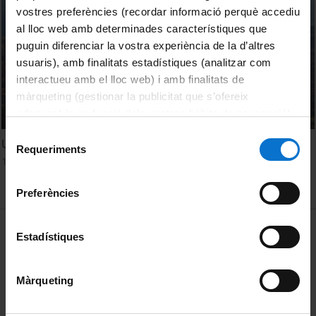
vostres preferències (recordar informació perquè accediu
al lloc web amb determinades característiques que
puguin diferenciar la vostra experiència de la d’altres
usuaris), amb finalitats estadístiques (analitzar com
interactueu amb el lloc web) i amb finalitats de
màrqueting (gestionar la publicitat que s’ofereix
adequant-la en funció dels vostres hàbits de navegació).
Per obtenir més informació sobre les galetes podeu
Selecció
Universo sostenible: ¿El futuro es accesible?
consultar la
Política de galetes del lloc web de la
Requeriments
de
10 octubre, 2018
Universitat de Barcelona
.
consentiment
Preferències
MENÚ PEU 1
Avís legal
Estadístiques
Galetes
Màrqueting
PEU 2
Privadesa i termes
Sobre UBtv