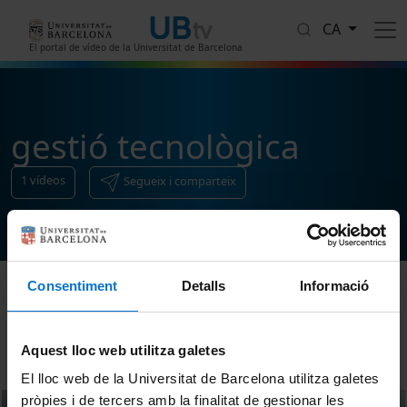
Vés al contingut
CA
El portal de vídeo de la Universitat de Barcelona
gestió tecnològica
1
vídeos
Segueix i comparteix
Consentiment
Detalls
Informació
Ordenar
Aquest lloc web utilitza galetes
El lloc web de la Universitat de Barcelona utilitza galetes
pròpies i de tercers amb la finalitat de gestionar les