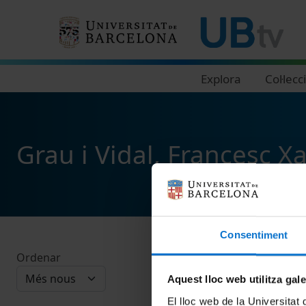
Navegació principal
Explora
Col·lecc
Grau i Vidal, Francesc Xa
Consentiment
Ordenar
Aquest lloc web utilitza gal
El lloc web de la Universitat 