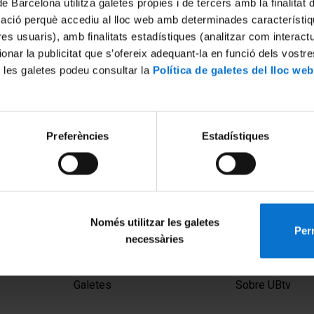
de Barcelona utilitza galetes pròpies i de tercers amb la finalitat
mació perquè accediu al lloc web amb determinades característiq
tres usuaris), amb finalitats estadístiques (analitzar com interac
ionar la publicitat que s’ofereix adequant-la en funció dels vostr
 les galetes podeu consultar la
Política de galetes del lloc web
Preferències
Estadístiques
Només utilitzar les galetes
Perm
necessàries
MENÚ PEU 1
PEU 2
Avís legal
Privadesa i ter
Galetes
Sobre UBtv