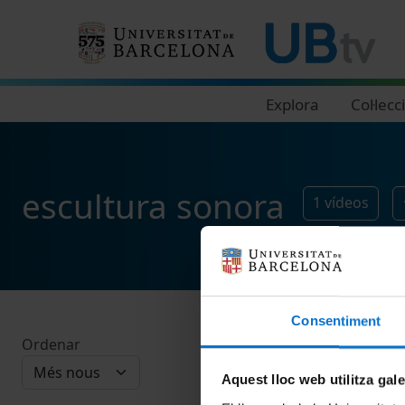
Navegació principal
Explora
Col·lecc
escultura sonora
1
vídeos
Consentiment
Ordenar
Aquest lloc web utilitza gal