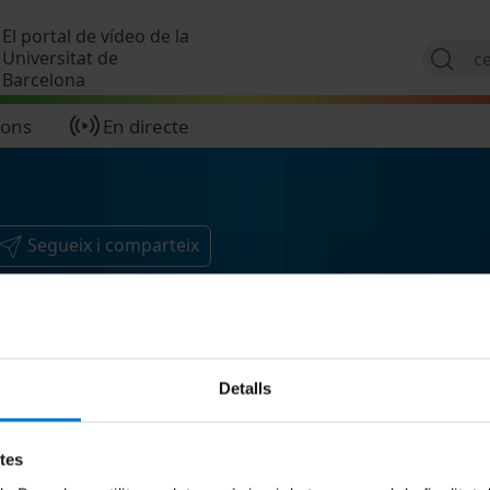
Vés al contingut
El portal de vídeo de la
Universitat de
Barcelona
ions
En directe
Segueix i comparteix
Detalls
etes