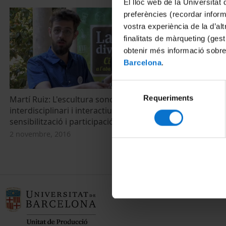
El lloc web de la Universitat 
preferències (recordar infor
vostra experiència de la d’al
finalitats de màrqueting (gest
obtenir més informació sobre
Barcelona
.
Selecció
Requeriments
de
Martí Ruiz: L'escultura sonora com a mitjà
interdisciplinari i interactiu de divulgació,
consentiment
sensibilització i participació
2 novembre, 2016