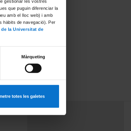
 de gestionar les vostres
ues que puguin diferenciar la
tueu amb el lloc web) i amb
es hàbits de navegació). Per
 de la Universitat de
Màrqueting
etre totes les galetes
PEU 3
mes
Contacte