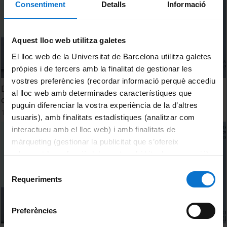
Consentiment
Detalls
Informació
Aquest lloc web utilitza galetes
El lloc web de la Universitat de Barcelona utilitza galetes
pròpies i de tercers amb la finalitat de gestionar les
vostres preferències (recordar informació perquè accediu
Detecció de bacteriòfags CrAssphage a l’àrea geogràfica
al lloc web amb determinades característiques que
de Catalunya. Clara Gómez Gómez
puguin diferenciar la vostra experiència de la d’altres
15 juny, 2022
usuaris), amb finalitats estadístiques (analitzar com
interactueu amb el lloc web) i amb finalitats de
màrqueting (gestionar la publicitat que s’ofereix
adequant-la en funció dels vostres hàbits de navegació).
Per obtenir més informació sobre les galetes podeu
Selecció
consultar la
Política de galetes del lloc web de la
Requeriments
de
Universitat de Barcelona
.
consentiment
Preferències