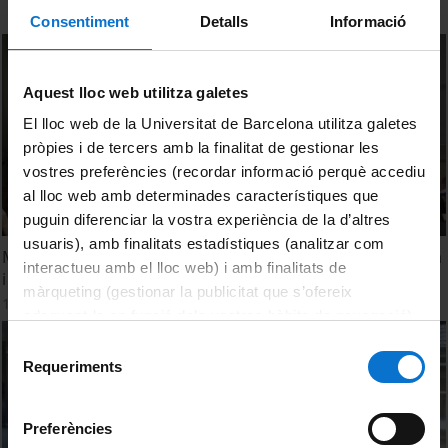
Consentiment
Detalls
Informació
Aquest lloc web utilitza galetes
El lloc web de la Universitat de Barcelona utilitza galetes
pròpies i de tercers amb la finalitat de gestionar les
vostres preferències (recordar informació perquè accediu
al lloc web amb determinades característiques que
puguin diferenciar la vostra experiència de la d’altres
usuaris), amb finalitats estadístiques (analitzar com
Masterclass de La Marató de TV3 a la Facultat de Medicina
interactueu amb el lloc web) i amb finalitats de
i Ciències de la Salut. Campus Bellvitge
màrqueting (gestionar la publicitat que s’ofereix
17 abril, 2018
adequant-la en funció dels vostres hàbits de navegació).
Per obtenir més informació sobre les galetes podeu
Selecció
consultar la
Política de galetes del lloc web de la
Requeriments
de
Universitat de Barcelona
.
consentiment
Preferències