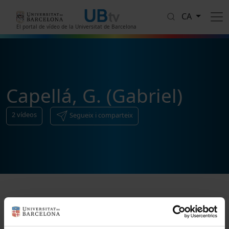
Vés al contingut
CA
El portal de vídeo de la Universitat de Barcelona
Capellá, G. (Gabriel)
2
vídeos
Segueix i comparteix
Ordenar