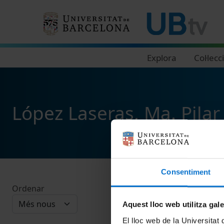
Navegació principal
Explora
Col·lecc
López Laseras, Ma. Pilar
Consentiment
Ordenar
Aquest lloc web utilitza gal
El lloc web de la Universitat 