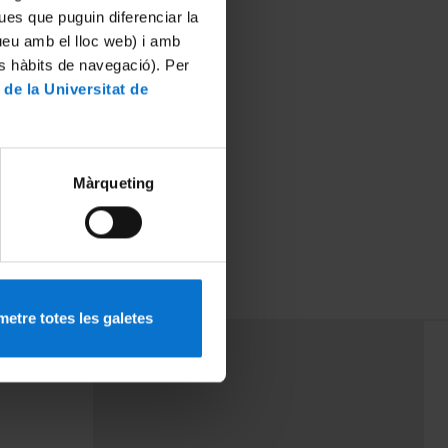
ues que puguin diferenciar la
tueu amb el lloc web) i amb
es hàbits de navegació). Per
 de la Universitat de
Màrqueting
etre totes les galetes
PEU 3
mes
Contacte