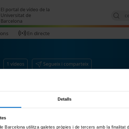
Vés al contingut
El portal de vídeo de la
Universitat de
Barcelona
ions
En directe
1
vídeos
Segueix i comparteix
Detalls
etes
de Barcelona utilitza galetes pròpies i de tercers amb la finalitat