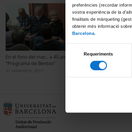
preferències (recordar infor
vostra experiència de la d’al
finalitats de màrqueting (gest
obtenir més informació sobre
Barcelona
.
Selecció
Requeriments
de
En el fons del mar... a 45 anys del
consentiment
“Programa de Bentos”
21 novembre, 2017