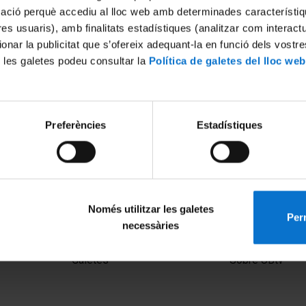
mació perquè accediu al lloc web amb determinades característiq
tres usuaris), amb finalitats estadístiques (analitzar com interac
ionar la publicitat que s’ofereix adequant-la en funció dels vostr
 les galetes podeu consultar la
Política de galetes del lloc web
Preferències
Estadístiques
Només utilitzar les galetes
Perm
necessàries
MENÚ PEU 1
PEU 2
Avís legal
Privadesa i ter
Galetes
Sobre UBtv