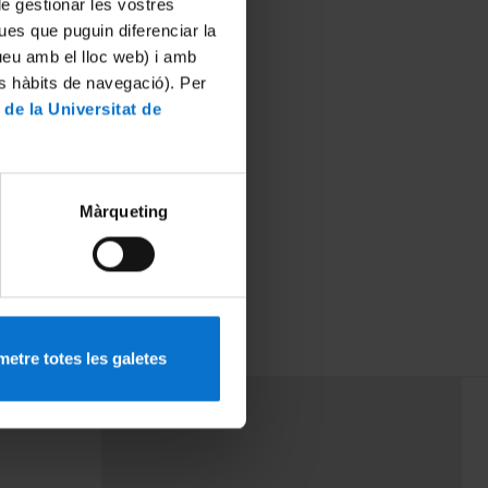
 de gestionar les vostres
ues que puguin diferenciar la
tueu amb el lloc web) i amb
es hàbits de navegació). Per
 de la Universitat de
Màrqueting
etre totes les galetes
PEU 3
mes
Contacte