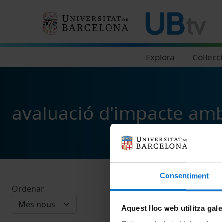
Navegació principal
Explora
Col·lecc
avaluació d'impacte amb
Consentiment
Ordenar
Aquest lloc web utilitza gal