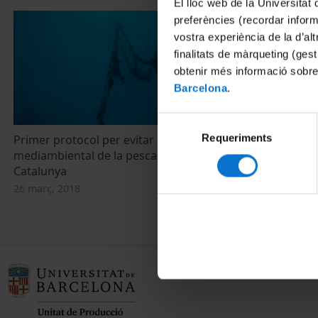
El lloc web de la Universitat 
preferències (recordar infor
vostra experiència de la d’al
finalitats de màrqueting (gest
obtenir més informació sobre
Barcelona
.
Selecció
Requeriments
de
Primer protocol per evitar l'impacte
Evaluation o
mediambiental de la pesca fantasma a
temperatures
consentiment
Catalunya
Spain
26 març, 2018
15 març, 2017