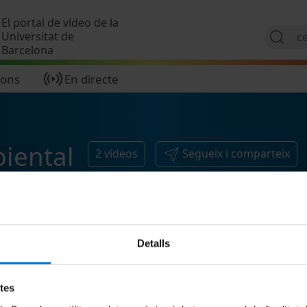
Vés al contingut
El portal de vídeo de la
Universitat de
Barcelona
ions
En directe
iental
2
vídeos
Segueix i comparteix
Detalls
etes