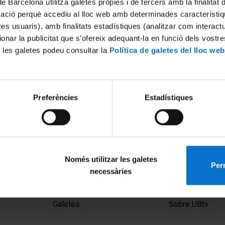
de Barcelona utilitza galetes pròpies i de tercers amb la finalitat
mació perquè accediu al lloc web amb determinades característiq
tres usuaris), amb finalitats estadístiques (analitzar com interac
ionar la publicitat que s’ofereix adequant-la en funció dels vostr
 les galetes podeu consultar la
Política de galetes del lloc web
Preferències
Estadístiques
f the impact of ambient
 on work-related injuries in
Només utilitzar les galetes
Perm
necessàries
MENÚ PEU 1
PEU 2
Avís legal
Privadesa i ter
Galetes
Sobre UBtv