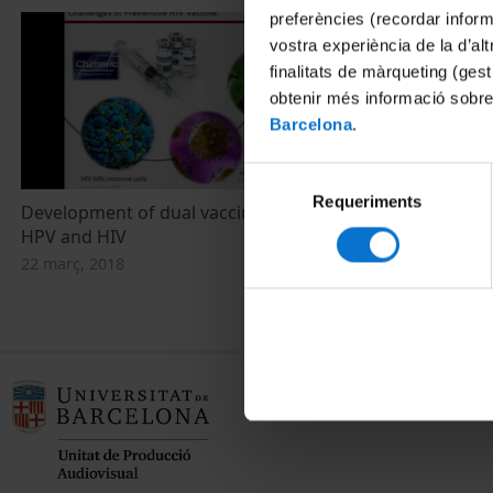
preferències (recordar infor
vostra experiència de la d’al
finalitats de màrqueting (gest
obtenir més informació sobre
Barcelona
.
Selecció
Requeriments
de
Development of dual vaccines against
consentiment
HPV and HIV
22 març, 2018