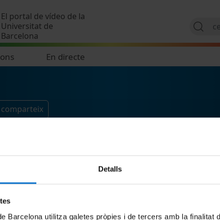
Vés al contingut
El portal de vídeo de la
Universitat de
Barcelona
ions
En directe
i comparteix
Detalls
etes
de Barcelona utilitza galetes pròpies i de tercers amb la finalitat