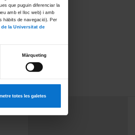
ues que puguin diferenciar la
tueu amb el lloc web) i amb
es hàbits de navegació). Per
 de la Universitat de
Màrqueting
etre totes les galetes
PEU 3
mes
Contacte