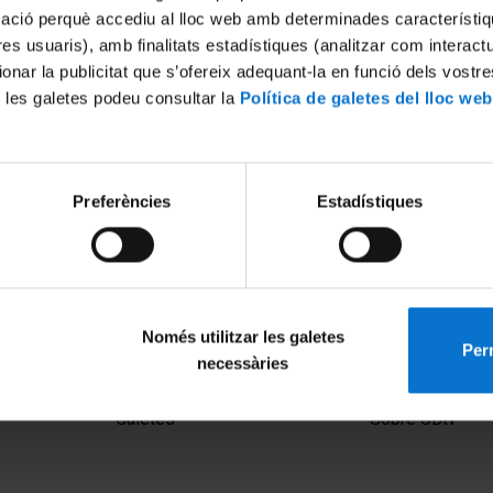
mació perquè accediu al lloc web amb determinades característiq
tres usuaris), amb finalitats estadístiques (analitzar com interac
ionar la publicitat que s’ofereix adequant-la en funció dels vostr
 les galetes podeu consultar la
Política de galetes del lloc web
Preferències
Estadístiques
Només utilitzar les galetes
Perm
necessàries
MENÚ PEU 1
PEU 2
Avís legal
Privadesa i ter
Galetes
Sobre UBtv