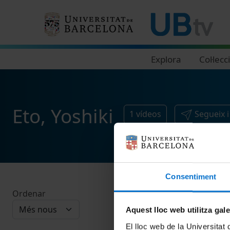
Navegació principal
Explora
Col·lecc
Eto, Yoshiki
1
vídeos
Segueix 
Consentiment
Ordenar
Aquest lloc web utilitza gal
El lloc web de la Universitat 