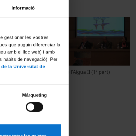
Informació
 de gestionar les vostres
ues que puguin diferenciar la
tueu amb el lloc web) i amb
es hàbits de navegació). Per
 de la Universitat de
t in
Arqueologia de l'Aigua II (1ª part)
s on Danish
3 març, 2015
Màrqueting
etre totes les galetes