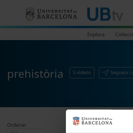
Navegació principal
Explora
Col·lecc
prehistòria
5
vídeos
Segueix i
Ordenar