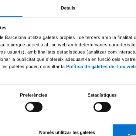
Detalls
etes
de Barcelona utilitza galetes pròpies i de tercers amb la finalitat
mació perquè accediu al lloc web amb determinades característiq
tres usuaris), amb finalitats estadístiques (analitzar com interac
ionar la publicitat que s’ofereix adequant-la en funció dels vostr
 les galetes podeu consultar la
Política de galetes del lloc web
i - Els Pirineus: lloc de pas o
The export of Heligoland flin
 la prehistòria?
Prehistory with special focu
finds. Klaus Hirsch
9 setembre, 2015
Preferències
Estadístiques
Només utilitzar les galetes
Perm