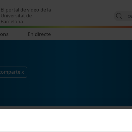
Vés al contingut
El portal de vídeo de la
Universitat de
Barcelona
ions
En directe
 comparteix