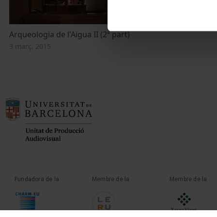
Arqueologia de l'Aigua II (2ª part)
3 març, 2015
Fundadora de la
Membre de la
Membre de la