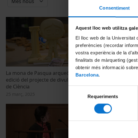
Consentiment
Aquest lloc web utilitza gal
El lloc web de la Universitat 
preferències (recordar infor
vostra experiència de la d’al
finalitats de màrqueting (gest
obtenir més informació sobre
La mona de Pasqua arqueòloga: nova
Diàlegs Alumn
Barcelona
.
edició del projecte de divulgació Mones
de frontera a
de Ciència
24 abril, 2023
Selecció
25 març, 2025
Requeriments
de
consentiment