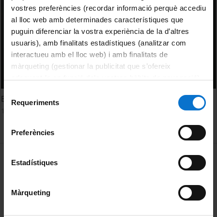
vostres preferències (recordar informació perquè accediu
al lloc web amb determinades característiques que
puguin diferenciar la vostra experiència de la d’altres
usuaris), amb finalitats estadístiques (analitzar com
interactueu amb el lloc web) i amb finalitats de
màrqueting (gestionar la publicitat que s’ofereix
adequant-la en funció dels vostres hàbits de navegació).
Per obtenir més informació sobre les galetes podeu
Selecció
En conversa. Esther Shalev-Gerz i Emmanuel Alloa
consultar la
Política de galetes del lloc web de la
Requeriments
de
13 desembre, 2017
Universitat de Barcelona
.
consentiment
Preferències
MENÚ PEU 1
Avís legal
Estadístiques
Galetes
Màrqueting
PEU 2
Privadesa i termes
Sobre UBtv