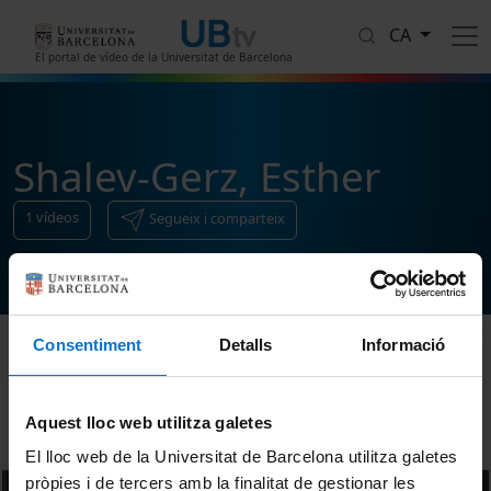
Vés al contingut
CA
El portal de vídeo de la Universitat de Barcelona
Shalev-Gerz, Esther
1
vídeos
Segueix i comparteix
Consentiment
Detalls
Informació
Ordenar
Aquest lloc web utilitza galetes
El lloc web de la Universitat de Barcelona utilitza galetes
pròpies i de tercers amb la finalitat de gestionar les