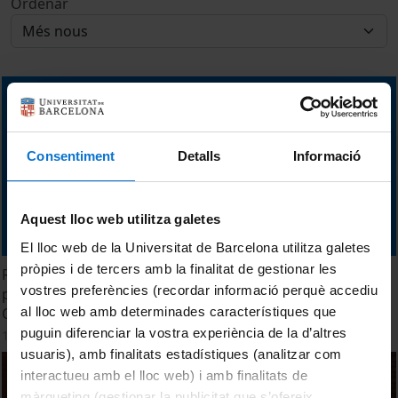
Ordenar
Consentiment
Detalls
Informació
Aquest lloc web utilitza galetes
El lloc web de la Universitat de Barcelona utilitza galetes
pròpies i de tercers amb la finalitat de gestionar les
Reportatge de l'acte de presentació dels resultats del
vostres preferències (recordar informació perquè accediu
projecte 'La viabilitat de la població de l'àliga perdiguera a
al lloc web amb determinades característiques que
Catalunya: guies per a la conservació'
puguin diferenciar la vostra experiència de la d’altres
14 març, 2016
usuaris), amb finalitats estadístiques (analitzar com
interactueu amb el lloc web) i amb finalitats de
màrqueting (gestionar la publicitat que s’ofereix