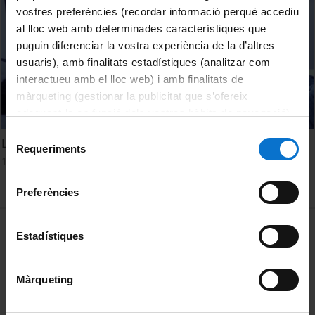
vostres preferències (recordar informació perquè accediu
al lloc web amb determinades característiques que
puguin diferenciar la vostra experiència de la d’altres
usuaris), amb finalitats estadístiques (analitzar com
interactueu amb el lloc web) i amb finalitats de
màrqueting (gestionar la publicitat que s’ofereix
adequant-la en funció dels vostres hàbits de navegació).
Per obtenir més informació sobre les galetes podeu
Selecció
La musa sintètica
consultar la
Política de galetes del lloc web de la
Requeriments
de
14 juny, 2017
Universitat de Barcelona
.
consentiment
Preferències
MENÚ PEU 1
Avís legal
Estadístiques
Galetes
Màrqueting
PEU 2
Privadesa i termes
Sobre UBtv