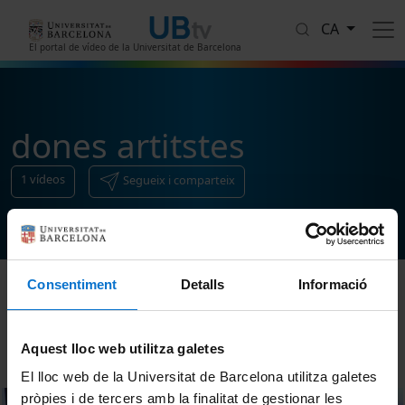
Vés al contingut
CA
El portal de vídeo de la Universitat de Barcelona
dones artitstes
1
vídeos
Segueix i comparteix
Consentiment
Detalls
Informació
Ordenar
Aquest lloc web utilitza galetes
El lloc web de la Universitat de Barcelona utilitza galetes
pròpies i de tercers amb la finalitat de gestionar les