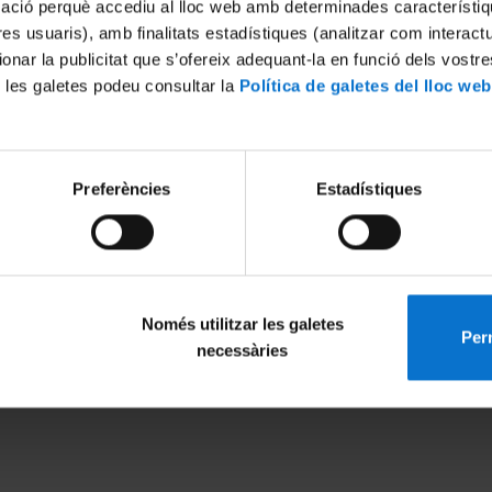
mació perquè accediu al lloc web amb determinades característiq
tres usuaris), amb finalitats estadístiques (analitzar com interac
ionar la publicitat que s’ofereix adequant-la en funció dels vostr
 les galetes podeu consultar la
Política de galetes del lloc web
Preferències
Estadístiques
is
Només utilitzar les galetes
Perm
MENÚ PEU 1
PEU 2
necessàries
Avís legal
Privadesa i ter
Galetes
Sobre UBtv