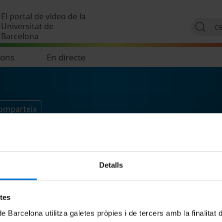
Vés al contingut
El portal de vídeo de la
Universitat de
Barcelona
ions
En directe
comparteix
Detalls
etes
de Barcelona utilitza galetes pròpies i de tercers amb la finalitat