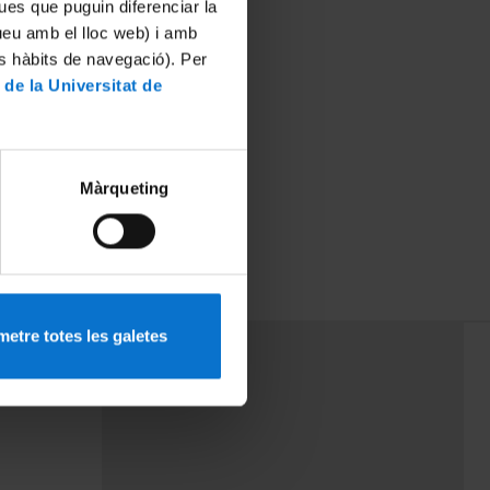
ues que puguin diferenciar la
tueu amb el lloc web) i amb
es hàbits de navegació). Per
 de la Universitat de
Màrqueting
etre totes les galetes
PEU 3
mes
Contacte