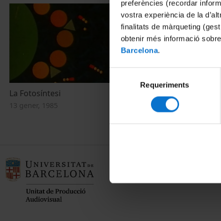
preferències (recordar infor
vostra experiència de la d’al
finalitats de màrqueting (gest
obtenir més informació sobre
Barcelona
.
Selecció
Requeriments
de
La Fotosíntesi
La Fotosíntes
consentiment
13 gener, 1985
10 gener, 1985