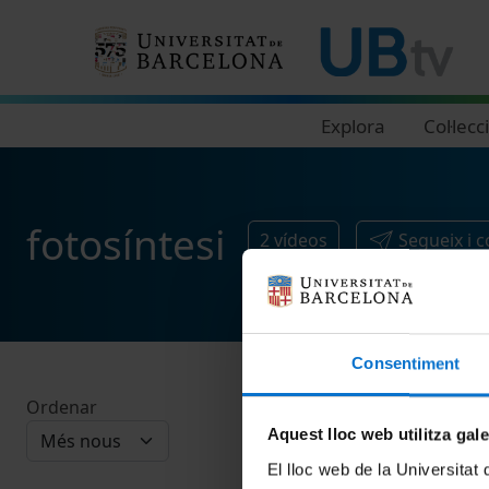
Navegació principal
Explora
Col·lecc
fotosíntesi
2
vídeos
Segueix i 
Consentiment
Ordenar
Aquest lloc web utilitza gal
El lloc web de la Universitat 