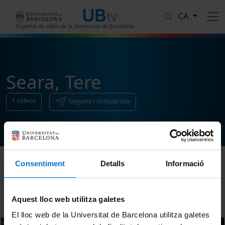
Vés al contingut
CA
El portal de vídeo de la Universitat de Barcelona
Seara, Tere
1
vídeos
Segueix i comparteix
Consentiment
Detalls
Informació
Ordenar
Aquest lloc web utilitza galetes
El lloc web de la Universitat de Barcelona utilitza galetes