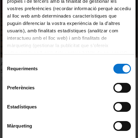
pròpies i de tercers amb la finalitat de gestionar les
vostres preferències (recordar informació perquè accediu
al lloc web amb determinades característiques que
puguin diferenciar la vostra experiència de la d’altres
usuaris), amb finalitats estadístiques (analitzar com
interactueu amb el lloc web) i amb finalitats de
màrqueting (gestionar la publicitat que s’ofereix
adequant-la en funció dels vostres hàbits de navegació).
Per obtenir més informació sobre les galetes podeu
Selecció
A General Mechanism of Instability in Hamiltonian
consultar la
Política de galetes del lloc web de la
Requeriments
de
Systems - Tere Seara
Universitat de Barcelona
.
consentiment
3 juliol, 2017
Preferències
MENÚ PEU 1
Estadístiques
Avís legal
Galetes
Màrqueting
PEU 2
Privadesa i termes