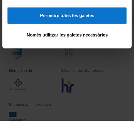
Sobre UBtv
Permetre totes les galetes
PEU 3
Contacte
Només utilitzar les galetes necessàries
Fundadora de la
Membre de la
Membre de la
Excel·lència internacional
Reconeixement europeu