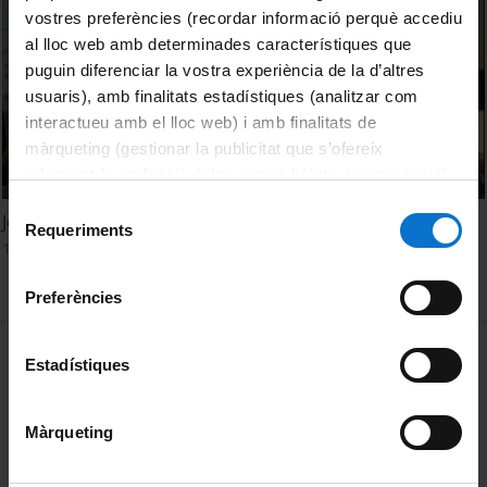
vostres preferències (recordar informació perquè accediu
al lloc web amb determinades característiques que
puguin diferenciar la vostra experiència de la d’altres
usuaris), amb finalitats estadístiques (analitzar com
interactueu amb el lloc web) i amb finalitats de
màrqueting (gestionar la publicitat que s’ofereix
adequant-la en funció dels vostres hàbits de navegació).
Per obtenir més informació sobre les galetes podeu
Selecció
Jornada "Resultats i Impacte de la Recerca en Salut"
consultar la
Política de galetes del lloc web de la
Requeriments
de
19 juny, 2017
Universitat de Barcelona
.
consentiment
Preferències
MENÚ PEU 1
Avís legal
Estadístiques
Galetes
Màrqueting
PEU 2
Privadesa i termes
Sobre UBtv